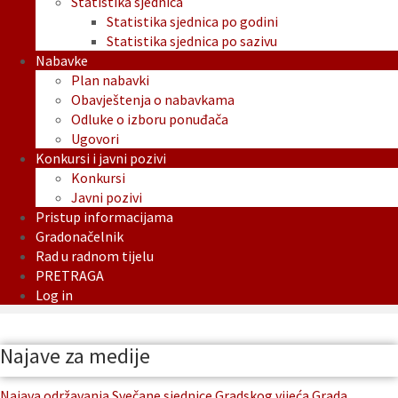
Statistika sjednica
Statistika sjednica po godini
Statistika sjednica po sazivu
Nabavke
Plan nabavki
Obavještenja o nabavkama
Odluke o izboru ponuđača
Ugovori
Konkursi i javni pozivi
Konkursi
Javni pozivi
Pristup informacijama
Gradonačelnik
Rad u radnom tijelu
PRETRAGA
Log in
Najave za medije
Najava održavanja Svečane sjednice Gradskog vijeća Grada