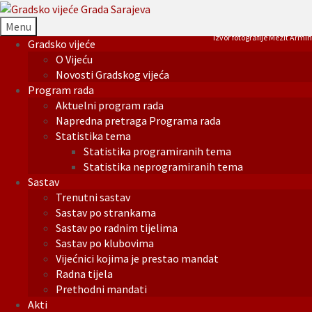
Menu
Izvor fotografije Mezit Armin
Gradsko vijeće
O Vijeću
Novosti Gradskog vijeća
Program rada
Aktuelni program rada
Napredna pretraga Programa rada
Statistika tema
Statistika programiranih tema
Statistika neprogramiranih tema
Sastav
Trenutni sastav
Sastav po strankama
Sastav po radnim tijelima
Sastav po klubovima
Vijećnici kojima je prestao mandat
Radna tijela
Prethodni mandati
Akti