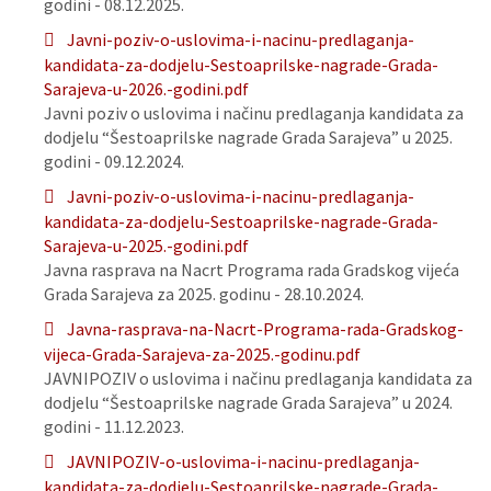
godini - 08.12.2025.
Javni-poziv-o-uslovima-i-nacinu-predlaganja-
kandidata-za-dodjelu-Sestoaprilske-nagrade-Grada-
Sarajeva-u-2026.-godini.pdf
Javni poziv o uslovima i načinu predlaganja kandidata za
dodjelu “Šestoaprilske nagrade Grada Sarajeva” u 2025.
godini - 09.12.2024.
Javni-poziv-o-uslovima-i-nacinu-predlaganja-
kandidata-za-dodjelu-Sestoaprilske-nagrade-Grada-
Sarajeva-u-2025.-godini.pdf
Javna rasprava na Nacrt Programa rada Gradskog vijeća
Grada Sarajeva za 2025. godinu - 28.10.2024.
Javna-rasprava-na-Nacrt-Programa-rada-Gradskog-
vijeca-Grada-Sarajeva-za-2025.-godinu.pdf
JAVNIPOZIV o uslovima i načinu predlaganja kandidata za
dodjelu “Šestoaprilske nagrade Grada Sarajeva” u 2024.
godini - 11.12.2023.
JAVNIPOZIV-o-uslovima-i-nacinu-predlaganja-
kandidata-za-dodjelu-Sestoaprilske-nagrade-Grada-