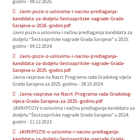
godini - 08.12.2025.
Javni-poziv-o-uslovima-i-nacinu-predlaganja-
kandidata-za-dodjelu-Sestoaprilske-nagrade-Grada-
Sarajeva-u-2026.-godini.pdf
Javni poziv o uslovima i načinu predlaganja kandidata za
dodjelu “Šestoaprilske nagrade Grada Sarajeva” u 2025.
godini - 09.12.2024.
Javni-poziv-o-uslovima-i-nacinu-predlaganja-
kandidata-za-dodjelu-Sestoaprilske-nagrade-Grada-
Sarajeva-u-2025.-godini.pdf
Javna rasprava na Nacrt Programa rada Gradskog vijeća
Grada Sarajeva za 2025. godinu - 28.10.2024.
Javna-rasprava-na-Nacrt-Programa-rada-Gradskog-
vijeca-Grada-Sarajeva-za-2025.-godinu.pdf
JAVNIPOZIV o uslovima i načinu predlaganja kandidata za
dodjelu “Šestoaprilske nagrade Grada Sarajeva” u 2024.
godini - 11.12.2023.
JAVNIPOZIV-o-uslovima-i-nacinu-predlaganja-
kandidata-za-dodjelu-Sestoaprilske-nagrade-Grada-