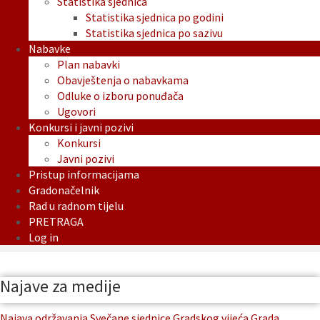
Statistika sjednica
Statistika sjednica po godini
Statistika sjednica po sazivu
Nabavke
Plan nabavki
Obavještenja o nabavkama
Odluke o izboru ponuđača
Ugovori
Konkursi i javni pozivi
Konkursi
Javni pozivi
Pristup informacijama
Gradonačelnik
Rad u radnom tijelu
PRETRAGA
Log in
Najave za medije
Najava održavanja Svečane sjednice Gradskog vijeća Grada