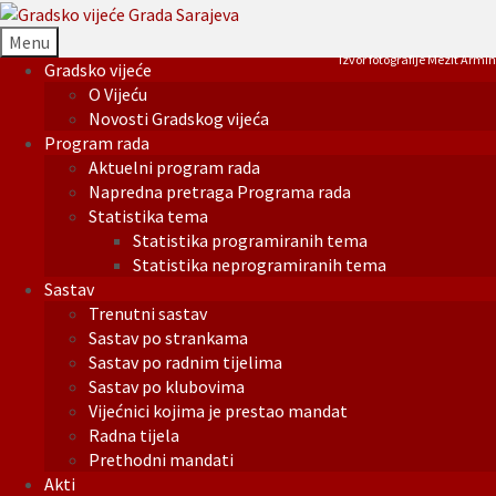
Menu
Izvor fotografije Mezit Armin
Gradsko vijeće
O Vijeću
Novosti Gradskog vijeća
Program rada
Aktuelni program rada
Napredna pretraga Programa rada
Statistika tema
Statistika programiranih tema
Statistika neprogramiranih tema
Sastav
Trenutni sastav
Sastav po strankama
Sastav po radnim tijelima
Sastav po klubovima
Vijećnici kojima je prestao mandat
Radna tijela
Prethodni mandati
Akti