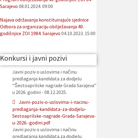
Sarajevo
08.01.2024. 09:00
Najava održavanja konstituirajuće sjednice
Odbora za organizaciju obilježavanja 40.
godišnjice ZOI 1984. Sarajevo
04.10.2023. 15:00
Konkursi i javni pozivi
Javni poziv o uslovima i načinu
predlaganja kandidata za dodjelu
“Šestoaprilske nagrade Grada Sarajeva”
u 2026. godini - 08.12.2025.
Javni-poziv-o-uslovima-i-nacinu-
predlaganja-kandidata-za-dodjelu-
Sestoaprilske-nagrade-Grada-Sarajeva-
u-2026.-godini.pdf
Javni poziv o uslovima i načinu
predlaganja kandidata za dodjelu