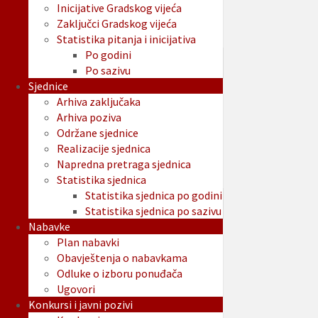
Inicijative Gradskog vijeća
Zaključci Gradskog vijeća
Statistika pitanja i inicijativa
Po godini
Po sazivu
Sjednice
Arhiva zaključaka
Arhiva poziva
Održane sjednice
Realizacije sjednica
Napredna pretraga sjednica
Statistika sjednica
Statistika sjednica po godini
Statistika sjednica po sazivu
Nabavke
Plan nabavki
Obavještenja o nabavkama
Odluke o izboru ponuđača
Ugovori
Konkursi i javni pozivi