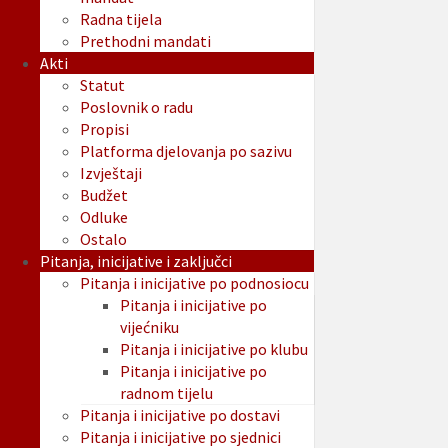
Radna tijela
Prethodni mandati
Akti
Statut
Poslovnik o radu
Propisi
Platforma djelovanja po sazivu
Izvještaji
Budžet
Odluke
Ostalo
Pitanja, inicijative i zaključci
Pitanja i inicijative po podnosiocu
Pitanja i inicijative po
vijećniku
Pitanja i inicijative po klubu
Pitanja i inicijative po
radnom tijelu
Pitanja i inicijative po dostavi
Pitanja i inicijative po sjednici