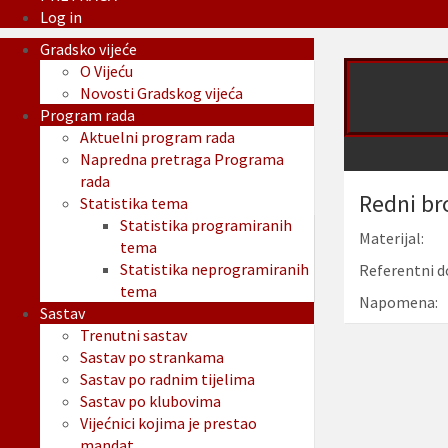
Log in
Gradsko vijeće
O Vijeću
Novosti Gradskog vijeća
Program rada
Aktuelni program rada
Napredna pretraga Programa
rada
Redni br
Statistika tema
Statistika programiranih
Materijal:
tema
Statistika neprogramiranih
Referentni d
tema
Napomena:
Sastav
Trenutni sastav
Sastav po strankama
Sastav po radnim tijelima
Sastav po klubovima
Vijećnici kojima je prestao
mandat