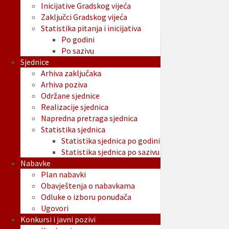
Inicijative Gradskog vijeća
Zaključci Gradskog vijeća
Statistika pitanja i inicijativa
Po godini
Po sazivu
Sjednice
Arhiva zaključaka
Arhiva poziva
Održane sjednice
Realizacije sjednica
Napredna pretraga sjednica
Statistika sjednica
Statistika sjednica po godini
Statistika sjednica po sazivu
Nabavke
Plan nabavki
Obavještenja o nabavkama
Odluke o izboru ponuđača
Ugovori
Konkursi i javni pozivi