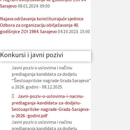
Sarajevo
08.01.2024. 09:00
Najava održavanja konstituirajuće sjednice
Odbora za organizaciju obilježavanja 40.
godišnjice ZOI 1984. Sarajevo
04.10.2023. 15:00
Konkursi i javni pozivi
Javni poziv o uslovima i načinu
predlaganja kandidata za dodjelu
“Šestoaprilske nagrade Grada Sarajeva”
u 2026. godini - 08.12.2025.
Javni-poziv-o-uslovima-i-nacinu-
predlaganja-kandidata-za-dodjelu-
Sestoaprilske-nagrade-Grada-Sarajeva-
u-2026.-godini.pdf
Javni poziv o uslovima i načinu
predlaganja kandidata za dodjelu