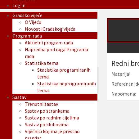
Log in
Gradsko vijeće
O Vijeću
Novosti Gradskog vijeća
Program rada
Aktuelni program rada
Napredna pretraga Programa
rada
Redni br
Statistika tema
Statistika programiranih
Materijal:
tema
Statistika neprogramiranih
Referentni d
tema
Napomena:
Sastav
Trenutni sastav
Sastav po strankama
Sastav po radnim tijelima
Sastav po klubovima
Vijećnici kojima je prestao
mandat