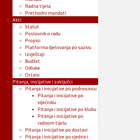
Radna tijela
Prethodni mandati
Akti
Statut
Poslovnik o radu
Propisi
Platforma djelovanja po sazivu
Izvještaji
Budžet
Odluke
Ostalo
Pitanja, inicijative i zaključci
Pitanja i inicijative po podnosiocu
Pitanja i inicijative po
vijećniku
Pitanja i inicijative po klubu
Pitanja i inicijative po
radnom tijelu
Pitanja i inicijative po dostavi
Pitanja i inicijative po sjednici