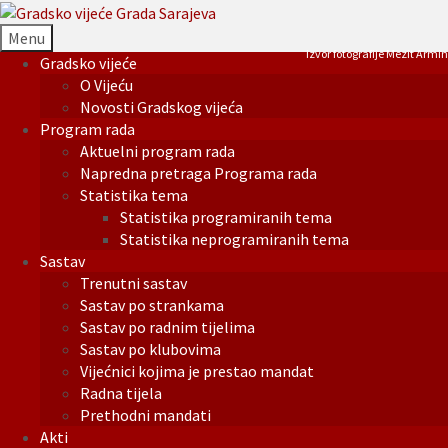
Menu
Izvor fotografije Mezit Armin
Gradsko vijeće
O Vijeću
Novosti Gradskog vijeća
Program rada
Aktuelni program rada
Napredna pretraga Programa rada
Statistika tema
Statistika programiranih tema
Statistika neprogramiranih tema
Sastav
Trenutni sastav
Sastav po strankama
Sastav po radnim tijelima
Sastav po klubovima
Vijećnici kojima je prestao mandat
Radna tijela
Prethodni mandati
Akti