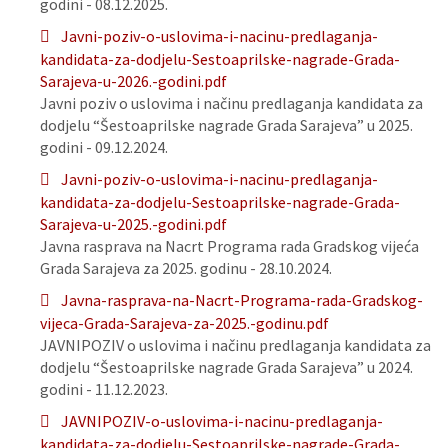
godini - 08.12.2025.
Javni-poziv-o-uslovima-i-nacinu-predlaganja-
kandidata-za-dodjelu-Sestoaprilske-nagrade-Grada-
Sarajeva-u-2026.-godini.pdf
Javni poziv o uslovima i načinu predlaganja kandidata za
dodjelu “Šestoaprilske nagrade Grada Sarajeva” u 2025.
godini - 09.12.2024.
Javni-poziv-o-uslovima-i-nacinu-predlaganja-
kandidata-za-dodjelu-Sestoaprilske-nagrade-Grada-
Sarajeva-u-2025.-godini.pdf
Javna rasprava na Nacrt Programa rada Gradskog vijeća
Grada Sarajeva za 2025. godinu - 28.10.2024.
Javna-rasprava-na-Nacrt-Programa-rada-Gradskog-
vijeca-Grada-Sarajeva-za-2025.-godinu.pdf
JAVNIPOZIV o uslovima i načinu predlaganja kandidata za
dodjelu “Šestoaprilske nagrade Grada Sarajeva” u 2024.
godini - 11.12.2023.
JAVNIPOZIV-o-uslovima-i-nacinu-predlaganja-
kandidata-za-dodjelu-Sestoaprilske-nagrade-Grada-