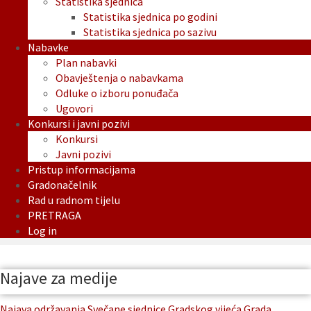
Statistika sjednica
Statistika sjednica po godini
Statistika sjednica po sazivu
Nabavke
Plan nabavki
Obavještenja o nabavkama
Odluke o izboru ponuđača
Ugovori
Konkursi i javni pozivi
Konkursi
Javni pozivi
Pristup informacijama
Gradonačelnik
Rad u radnom tijelu
PRETRAGA
Log in
Najave za medije
Najava održavanja Svečane sjednice Gradskog vijeća Grada