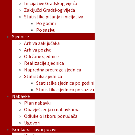
Inicijative Gradskog vijeća
Zaključci Gradskog vijeća
Statistika pitanja i inicijativa
Po godini
Po sazivu
Sjednice
Arhiva zaključaka
Arhiva poziva
Održane sjednice
Realizacije sjednica
Napredna pretraga sjednica
Statistika sjednica
Statistika sjednica po godini
Statistika sjednica po sazivu
Nabavke
Plan nabavki
Obavještenja o nabavkama
Odluke o izboru ponuđača
Ugovori
Konkursi i javni pozivi