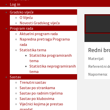
Log in
Gradsko vijeće
O Vijeću
Novosti Gradskog vijeća
Program rada
Aktuelni program rada
Napredna pretraga Programa
rada
Redni br
Statistika tema
Statistika programiranih
Materijal:
tema
Statistika neprogramiranih
Referentni d
tema
Napomena:
Sastav
Trenutni sastav
Sastav po strankama
Sastav po radnim tijelima
Sastav po klubovima
Vijećnici kojima je prestao
mandat