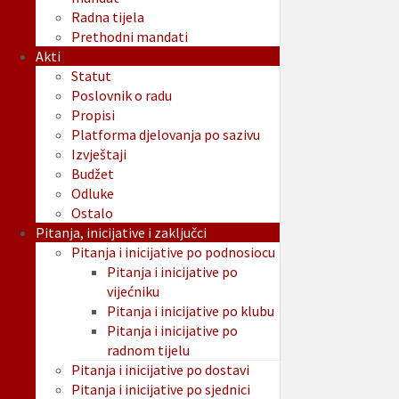
Radna tijela
Prethodni mandati
Akti
Statut
Poslovnik o radu
Propisi
Platforma djelovanja po sazivu
Izvještaji
Budžet
Odluke
Ostalo
Pitanja, inicijative i zaključci
Pitanja i inicijative po podnosiocu
Pitanja i inicijative po
vijećniku
Pitanja i inicijative po klubu
Pitanja i inicijative po
radnom tijelu
Pitanja i inicijative po dostavi
Pitanja i inicijative po sjednici