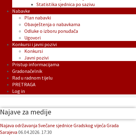
Statistika sjednica po sazivu
Nabavke
Plan nabavki
Obavještenja o nabavkama
Odluke o izboru ponuđača
Ugovori
Konkursi i javni pozivi
Konkursi
Javni pozivi
Pristup informacijama
Gradonačelnik
Rad u radnom tijelu
PRETRAGA
Log in
Najave za medije
Najava održavanja Svečane sjednice Gradskog vijeća Grada
Sarajeva
06.04.2026. 17:30