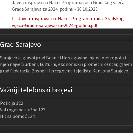
Javna rasprava na Nacrt Programa rada Gradskog vijeća
Grada Sarajeva za 2024. godinu - 30.10.2023.
Javna-rasprava-na-Nacrt-Programa-rada-Gradskog-
vijeca-Grada-Sarajeva-za-2024.-godinu.pdf
Grad Sarajevo
Sarajevo je glavni grad Bosne i Hercegovine, njena metropola i
njen najveći urbani, kulturni, ekonomski i prometni centar, glavni
grad Federacije Bosne i Hercegovine i sjedište Kantona Sarajevo.
Važniji telefonski brojevi
Policija 122
Vatrogasna služba 123
Hitna pomoć 124