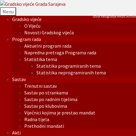
Menu
Izvor fotografije Mezit Armin
Gradsko vijeće
O Vijeću
Novosti Gradskog vijeća
Program rada
Aktuelni program rada
Napredna pretraga Programa rada
Statistika tema
Statistika programiranih tema
Statistika neprogramiranih tema
Sastav
Trenutni sastav
Sastav po strankama
Sastav po radnim tijelima
Sastav po klubovima
Vijećnici kojima je prestao mandat
Radna tijela
Prethodni mandati
Akti