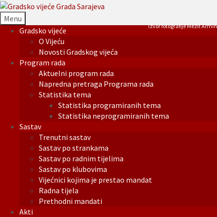
Menu
Izvor fotografije Mezit Armin
Gradsko vijeće
O Vijeću
Novosti Gradskog vijeća
Program rada
Aktuelni program rada
Napredna pretraga Programa rada
Statistika tema
Statistika programiranih tema
Statistika neprogramiranih tema
Sastav
Trenutni sastav
Sastav po strankama
Sastav po radnim tijelima
Sastav po klubovima
Vijećnici kojima je prestao mandat
Radna tijela
Prethodni mandati
Akti