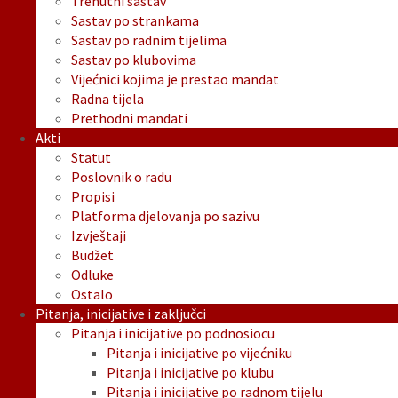
Trenutni sastav
Sastav po strankama
Sastav po radnim tijelima
Sastav po klubovima
Vijećnici kojima je prestao mandat
Radna tijela
Prethodni mandati
Akti
Statut
Poslovnik o radu
Propisi
Platforma djelovanja po sazivu
Izvještaji
Budžet
Odluke
Ostalo
Pitanja, inicijative i zaključci
Pitanja i inicijative po podnosiocu
Pitanja i inicijative po vijećniku
Pitanja i inicijative po klubu
Pitanja i inicijative po radnom tijelu