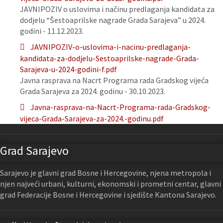
JAVNIPOZIV o uslovima i načinu predlaganja kandidata za
dodjelu “Šestoaprilske nagrade Grada Sarajeva” u 2024.
godini - 11.12.2023.
JAVNIPOZIV-o-uslovima-i-nacinu-predlaganja-
kandidata-za-dodjelu-Sestoaprilske-nagrade-Grada-
Sarajeva-u-2024-godini-f.pdf
Javna rasprava na Nacrt Programa rada Gradskog vijeća
Grada Sarajeva za 2024. godinu - 30.10.2023.
Javna-rasprava-na-Nacrt-Programa-rada-Gradskog-
vijeca-Grada-Sarajeva-za-2024.-godinu.pdf
Grad Sarajevo
Sarajevo je glavni grad Bosne i Hercegovine, njena metropola i
njen najveći urbani, kulturni, ekonomski i prometni centar, glavni
grad Federacije Bosne i Hercegovine i sjedište Kantona Sarajevo.