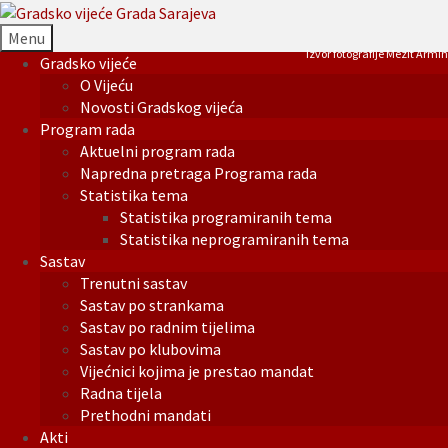
Menu
Izvor fotografije Mezit Armin
Gradsko vijeće
O Vijeću
Novosti Gradskog vijeća
Program rada
Aktuelni program rada
Napredna pretraga Programa rada
Statistika tema
Statistika programiranih tema
Statistika neprogramiranih tema
Sastav
Trenutni sastav
Sastav po strankama
Sastav po radnim tijelima
Sastav po klubovima
Vijećnici kojima je prestao mandat
Radna tijela
Prethodni mandati
Akti