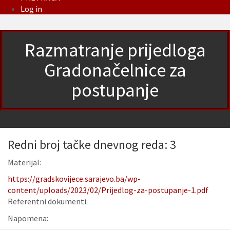
Log in
Razmatranje prijedloga
Gradonačelnice za
postupanje
Redni broj tačke dnevnog reda: 3
Materijal:
https://gradskovijece.sarajevo.ba/wp-
content/uploads/2023/02/Prijedlog-za-postupanje-1.pdf
Referentni dokumenti:
Napomena: