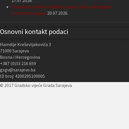
27.07.2026.
Nastavak podrške Grada Sarajeva Udruženju slijepih
Kantona Sarajevo
20.07.2026.
Osnovni kontakt podaci
Hamdije Kreševljakovića 3
71000 Sarajevo
Bosna i Hercegovina
+387 (0)33 216 659
gsgv@sarajevo.ba
ID broj: 4200295100005
© 2017 Gradsko vijeće Grada Sarajeva