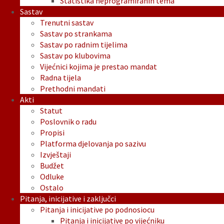
Statistika neprogramiranih tema
Sastav
Trenutni sastav
Sastav po strankama
Sastav po radnim tijelima
Sastav po klubovima
Vijećnici kojima je prestao mandat
Radna tijela
Prethodni mandati
Akti
Statut
Poslovnik o radu
Propisi
Platforma djelovanja po sazivu
Izvještaji
Budžet
Odluke
Ostalo
Pitanja, inicijative i zaključci
Pitanja i inicijative po podnosiocu
Pitanja i inicijative po vijećniku