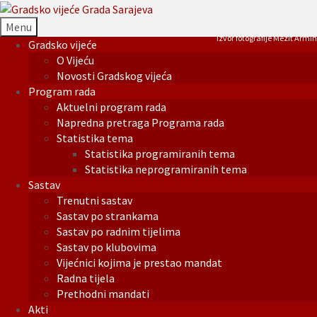
Menu
Izvor fotografije Mezit Armin
Gradsko vijeće
O Vijeću
Novosti Gradskog vijeća
Program rada
Aktuelni program rada
Napredna pretraga Programa rada
Statistika tema
Statistika programiranih tema
Statistika neprogramiranih tema
Sastav
Trenutni sastav
Sastav po strankama
Sastav po radnim tijelima
Sastav po klubovima
Vijećnici kojima je prestao mandat
Radna tijela
Prethodni mandati
Akti