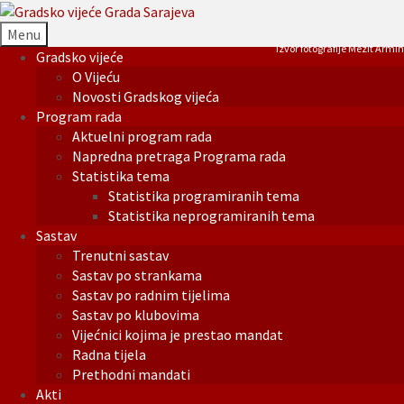
Menu
Izvor fotografije Mezit Armin
Gradsko vijeće
O Vijeću
Novosti Gradskog vijeća
Program rada
Aktuelni program rada
Napredna pretraga Programa rada
Statistika tema
Statistika programiranih tema
Statistika neprogramiranih tema
Sastav
Trenutni sastav
Sastav po strankama
Sastav po radnim tijelima
Sastav po klubovima
Vijećnici kojima je prestao mandat
Radna tijela
Prethodni mandati
Akti