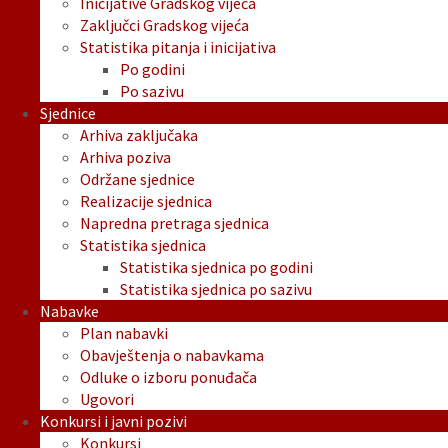
Inicijative Gradskog vijeća
Zaključci Gradskog vijeća
Statistika pitanja i inicijativa
Po godini
Po sazivu
Sjednice
Arhiva zaključaka
Arhiva poziva
Održane sjednice
Realizacije sjednica
Napredna pretraga sjednica
Statistika sjednica
Statistika sjednica po godini
Statistika sjednica po sazivu
Nabavke
Plan nabavki
Obavještenja o nabavkama
Odluke o izboru ponuđača
Ugovori
Konkursi i javni pozivi
Konkursi