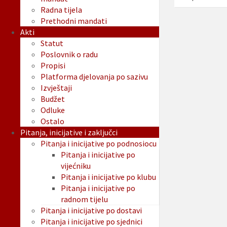
Radna tijela
Prethodni mandati
Akti
Statut
Poslovnik o radu
Propisi
Platforma djelovanja po sazivu
Izvještaji
Budžet
Odluke
Ostalo
Pitanja, inicijative i zaključci
Pitanja i inicijative po podnosiocu
Pitanja i inicijative po
vijećniku
Pitanja i inicijative po klubu
Pitanja i inicijative po
radnom tijelu
Pitanja i inicijative po dostavi
Pitanja i inicijative po sjednici