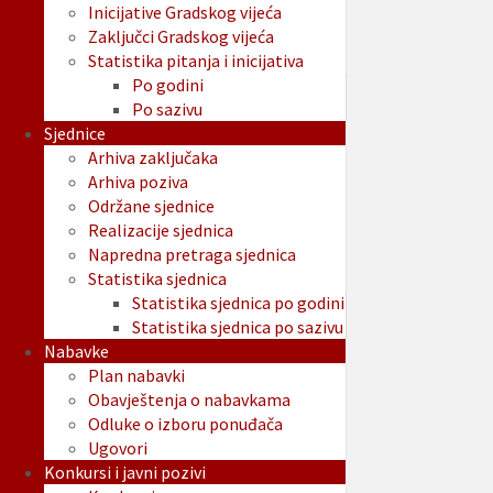
Inicijative Gradskog vijeća
Zaključci Gradskog vijeća
Statistika pitanja i inicijativa
Po godini
Po sazivu
Sjednice
Arhiva zaključaka
Arhiva poziva
Održane sjednice
Realizacije sjednica
Napredna pretraga sjednica
Statistika sjednica
Statistika sjednica po godini
Statistika sjednica po sazivu
Nabavke
Plan nabavki
Obavještenja o nabavkama
Odluke o izboru ponuđača
Ugovori
Konkursi i javni pozivi