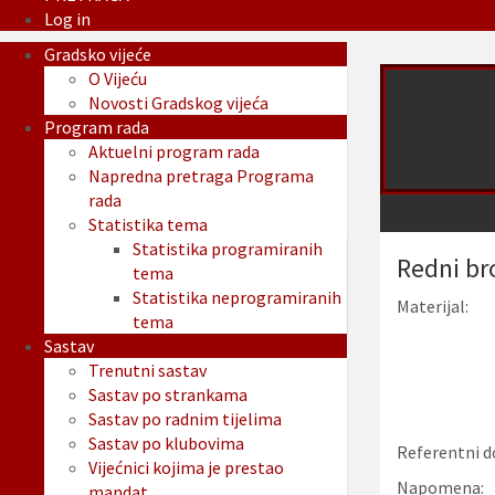
Log in
Gradsko vijeće
O Vijeću
Novosti Gradskog vijeća
Program rada
Aktuelni program rada
Napredna pretraga Programa
rada
Statistika tema
Statistika programiranih
Redni br
tema
Statistika neprogramiranih
Materijal:
tema
Sastav
Trenutni sastav
Sastav po strankama
Sastav po radnim tijelima
Sastav po klubovima
Referentni d
Vijećnici kojima je prestao
Napomena:
mandat