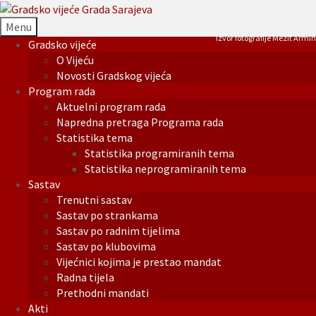
Menu
Izvor fotografije Mezit Armin
Gradsko vijeće
O Vijeću
Novosti Gradskog vijeća
Program rada
Aktuelni program rada
Napredna pretraga Programa rada
Statistika tema
Statistika programiranih tema
Statistika neprogramiranih tema
Sastav
Trenutni sastav
Sastav po strankama
Sastav po radnim tijelima
Sastav po klubovima
Vijećnici kojima je prestao mandat
Radna tijela
Prethodni mandati
Akti