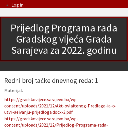
Log in
Prijedlog Programa rada
Gradskog vijeća Grada
Sarajeva za 2022. godinu
Redni broj tačke dnevnog reda: 1
Materijal:
https://gradskovijece.sarajevo.ba/wp-
content/uploads/2021/12/Akt-ovlaitenog-Predlaga-ia-o-
utvr-aeivanju-prijedloga.docx-3.pdf
https://gradskovijece.sarajevo.ba/wp-
content/uploads/2021/12/Prijedlog-Programa-rada-