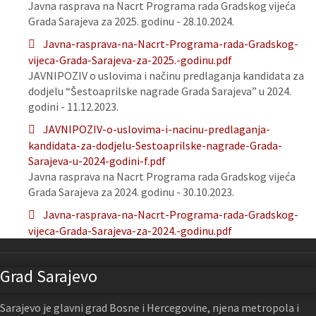
Javna rasprava na Nacrt Programa rada Gradskog vijeća
Grada Sarajeva za 2025. godinu - 28.10.2024.
Javna-rasprava-na-Nacrt-Programa-rada-Gradskog-
vijeca-Grada-Sarajeva-za-2025.-godinu.pdf
JAVNIPOZIV o uslovima i načinu predlaganja kandidata za
dodjelu “Šestoaprilske nagrade Grada Sarajeva” u 2024.
godini - 11.12.2023.
JAVNIPOZIV-o-uslovima-i-nacinu-predlaganja-
kandidata-za-dodjelu-Sestoaprilske-nagrade-Grada-
Sarajeva-u-2024-godini-f.pdf
Javna rasprava na Nacrt Programa rada Gradskog vijeća
Grada Sarajeva za 2024. godinu - 30.10.2023.
Javna-rasprava-na-Nacrt-Programa-rada-Gradskog-
vijeca-Grada-Sarajeva-za-2024.-godinu.pdf
Grad Sarajevo
Sarajevo je glavni grad Bosne i Hercegovine, njena metropola i