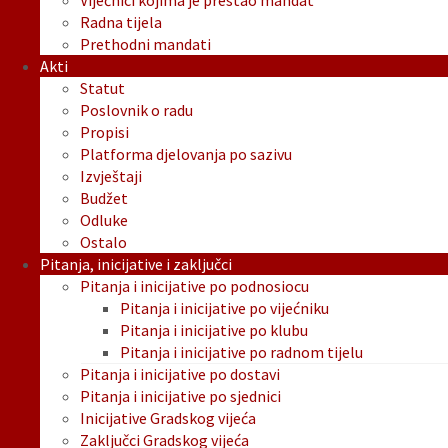
Vijećnici kojima je prestao mandat
Radna tijela
Prethodni mandati
Akti
Statut
Poslovnik o radu
Propisi
Platforma djelovanja po sazivu
Izvještaji
Budžet
Odluke
Ostalo
Pitanja, inicijative i zaključci
Pitanja i inicijative po podnosiocu
Pitanja i inicijative po vijećniku
Pitanja i inicijative po klubu
Pitanja i inicijative po radnom tijelu
Pitanja i inicijative po dostavi
Pitanja i inicijative po sjednici
Inicijative Gradskog vijeća
Zaključci Gradskog vijeća