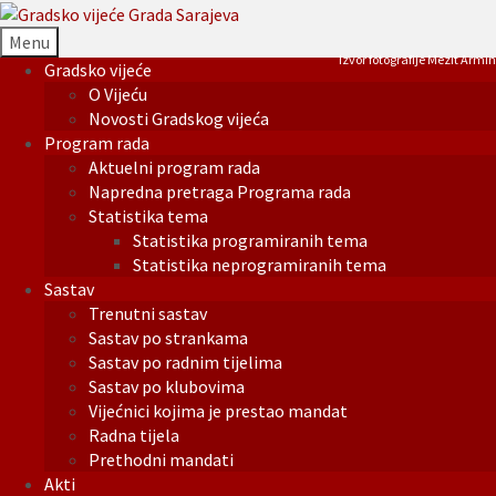
Menu
Izvor fotografije Mezit Armin
Gradsko vijeće
O Vijeću
Novosti Gradskog vijeća
Program rada
Aktuelni program rada
Napredna pretraga Programa rada
Statistika tema
Statistika programiranih tema
Statistika neprogramiranih tema
Sastav
Trenutni sastav
Sastav po strankama
Sastav po radnim tijelima
Sastav po klubovima
Vijećnici kojima je prestao mandat
Radna tijela
Prethodni mandati
Akti