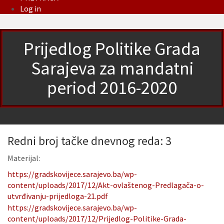
Log in
Prijedlog Politike Grada
Sarajeva za mandatni
period 2016-2020
Redni broj tačke dnevnog reda: 3
Materijal:
https://gradskovijece.sarajevo.ba/wp-
content/uploads/2017/12/Akt-ovlaštenog-Predlagača-o-
utvrđivanju-prijedloga-21.pdf
https://gradskovijece.sarajevo.ba/wp-
content/uploads/2017/12/Prijedlog-Politike-Grada-