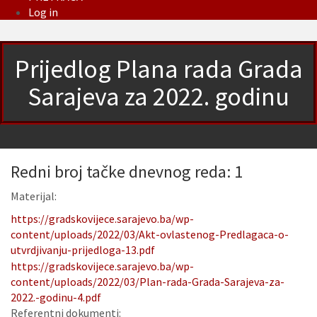
Log in
Prijedlog Plana rada Grada
Sarajeva za 2022. godinu
Redni broj tačke dnevnog reda: 1
Materijal:
https://gradskovijece.sarajevo.ba/wp-
content/uploads/2022/03/Akt-ovlastenog-Predlagaca-o-
utvrdjivanju-prijedloga-13.pdf
https://gradskovijece.sarajevo.ba/wp-
content/uploads/2022/03/Plan-rada-Grada-Sarajeva-za-
2022.-godinu-4.pdf
Referentni dokumenti: