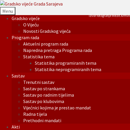
Menu
Izvor fotografije Mezit Armin
Gradsko vijeće
O Vijeću
Novosti Gradskog vijeća
Program rada
Aktuelni program rada
Napredna pretraga Programa rada
Statistika tema
Statistika programiranih tema
Statistika neprogramiranih tema
Sastav
Trenutni sastav
Sastav po strankama
Sastav po radnim tijelima
Sastav po klubovima
Vijećnici kojima je prestao mandat
Radna tijela
Prethodni mandati
Akti