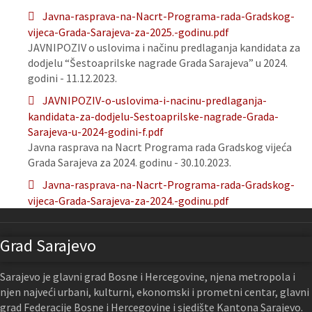
Javna-rasprava-na-Nacrt-Programa-rada-Gradskog-
vijeca-Grada-Sarajeva-za-2025.-godinu.pdf
JAVNIPOZIV o uslovima i načinu predlaganja kandidata za
dodjelu “Šestoaprilske nagrade Grada Sarajeva” u 2024.
godini - 11.12.2023.
JAVNIPOZIV-o-uslovima-i-nacinu-predlaganja-
kandidata-za-dodjelu-Sestoaprilske-nagrade-Grada-
Sarajeva-u-2024-godini-f.pdf
Javna rasprava na Nacrt Programa rada Gradskog vijeća
Grada Sarajeva za 2024. godinu - 30.10.2023.
Javna-rasprava-na-Nacrt-Programa-rada-Gradskog-
vijeca-Grada-Sarajeva-za-2024.-godinu.pdf
Grad Sarajevo
Sarajevo je glavni grad Bosne i Hercegovine, njena metropola i
njen najveći urbani, kulturni, ekonomski i prometni centar, glavni
grad Federacije Bosne i Hercegovine i sjedište Kantona Sarajevo.