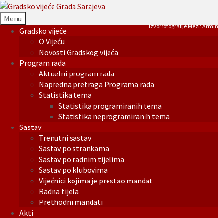
Menu
Izvor fotografije Mezit Armin
Gradsko vijeće
O Vijeću
Novosti Gradskog vijeća
Program rada
Aktuelni program rada
Napredna pretraga Programa rada
Statistika tema
Statistika programiranih tema
Statistika neprogramiranih tema
Sastav
Trenutni sastav
Sastav po strankama
Sastav po radnim tijelima
Sastav po klubovima
Vijećnici kojima je prestao mandat
Radna tijela
Prethodni mandati
Akti