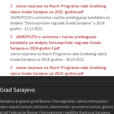
Javna-rasprava-na-Nacrt-Programa-rada-Gradskog-
vijeca-Grada-Sarajeva-za-2025.-godinu.pdf
JAVNIPOZIV o uslovima i načinu predlaganja kandidata za
dodjelu “Šestoaprilske nagrade Grada Sarajeva” u 2024.
godini - 11.12.2023.
JAVNIPOZIV-o-uslovima-i-nacinu-predlaganja-
kandidata-za-dodjelu-Sestoaprilske-nagrade-Grada-
Sarajeva-u-2024-godini-f.pdf
Javna rasprava na Nacrt Programa rada Gradskog vijeća
Grada Sarajeva za 2024. godinu - 30.10.2023.
Javna-rasprava-na-Nacrt-Programa-rada-Gradskog-
vijeca-Grada-Sarajeva-za-2024.-godinu.pdf
Grad Sarajevo
Sarajevo je glavni grad Bosne i Hercegovine, njena metropola i
njen najveći urbani, kulturni, ekonomski i prometni centar, glavni
grad Federacije Bosne i Hercegovine i sjedište Kantona Sarajevo.