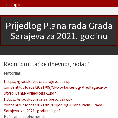
Log in
Prijedlog Plana rada Grada
Sarajeva za 2021. godinu
Redni broj tačke dnevnog reda: 1
Materijal:
https://gradskovijece.sarajevo.ba/wp-
content/uploads/2021/09/Akt-ovlastenog-Predlagaca-o-
utvrdjivanju-Prijedloga-1.pdf
https://gradskovijece.sarajevo.ba/wp-
content/uploads/2021/09/Prijedlog-Plana-rada-Grada-
Sarajeva-za-2021.-godinu-1.pdf
Referentni dokumenti: