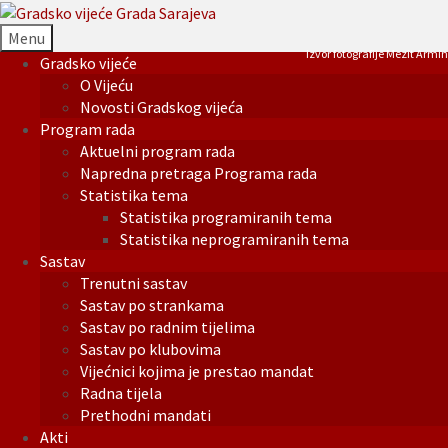
Menu
Izvor fotografije Mezit Armin
Gradsko vijeće
O Vijeću
Novosti Gradskog vijeća
Program rada
Aktuelni program rada
Napredna pretraga Programa rada
Statistika tema
Statistika programiranih tema
Statistika neprogramiranih tema
Sastav
Trenutni sastav
Sastav po strankama
Sastav po radnim tijelima
Sastav po klubovima
Vijećnici kojima je prestao mandat
Radna tijela
Prethodni mandati
Akti