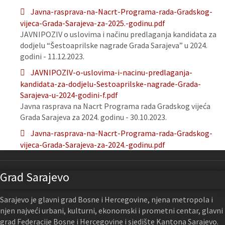
Javna-rasprava-na-Nacrt-Programa-rada-Gradskog-
vijeca-Grada-Sarajeva-za-2025.-godinu.pdf
JAVNIPOZIV o uslovima i načinu predlaganja kandidata za
dodjelu “Šestoaprilske nagrade Grada Sarajeva” u 2024.
godini - 11.12.2023.
JAVNIPOZIV-o-uslovima-i-nacinu-predlaganja-
kandidata-za-dodjelu-Sestoaprilske-nagrade-Grada-
Sarajeva-u-2024-godini-f.pdf
Javna rasprava na Nacrt Programa rada Gradskog vijeća
Grada Sarajeva za 2024. godinu - 30.10.2023.
Javna-rasprava-na-Nacrt-Programa-rada-Gradskog-
vijeca-Grada-Sarajeva-za-2024.-godinu.pdf
Grad Sarajevo
Sarajevo je glavni grad Bosne i Hercegovine, njena metropola i
njen najveći urbani, kulturni, ekonomski i prometni centar, glavni
grad Federacije Bosne i Hercegovine i sjedište Kantona Sarajevo.