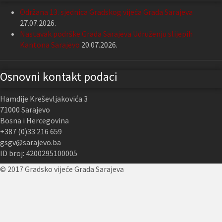
Održana 13. sjednica Gradskog vijeća Grada Sarajeva
27.07.2026.
Nastavak podrške Grada Sarajeva Udruženju slijepih
Kantona Sarajevo
20.07.2026.
Osnovni kontakt podaci
Hamdije Kreševljakovića 3
71000 Sarajevo
Bosna i Hercegovina
+387 (0)33 216 659
gsgv@sarajevo.ba
ID broj: 4200295100005
© 2017 Gradsko vijeće Grada Sarajeva