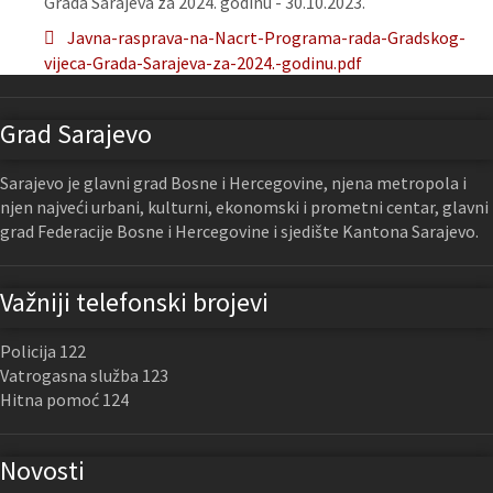
Grada Sarajeva za 2024. godinu - 30.10.2023.
Javna-rasprava-na-Nacrt-Programa-rada-Gradskog-
vijeca-Grada-Sarajeva-za-2024.-godinu.pdf
Grad Sarajevo
Sarajevo je glavni grad Bosne i Hercegovine, njena metropola i
njen najveći urbani, kulturni, ekonomski i prometni centar, glavni
grad Federacije Bosne i Hercegovine i sjedište Kantona Sarajevo.
Važniji telefonski brojevi
Policija 122
Vatrogasna služba 123
Hitna pomoć 124
Novosti