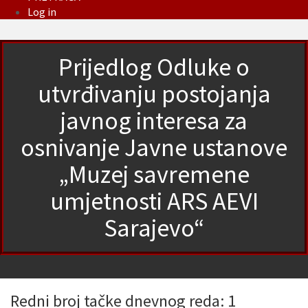
Log in
Prijedlog Odluke o
utvrđivanju postojanja
javnog interesa za
osnivanje Javne ustanove
„Muzej savremene
umjetnosti ARS AEVI
Sarajevo“
Redni broj tačke dnevnog reda: 1