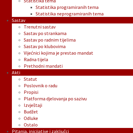
Statistika tema
Statistika programiranih tema
Statistika neprogramiranih tema
Sastav
Trenutni sastav
Sastav po strankama
Sastav po radnim tijelima
Sastav po klubovima
Vijećnici kojima je prestao mandat
Radna tijela
Prethodni mandati
Akti
Statut
Poslovnik o radu
Propisi
Platforma djelovanja po sazivu
Izvještaji
Budžet
Odluke
Ostalo
Pitanja, inicijative i zaključci