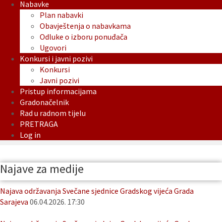
Nabavke
Plan nabavki
Obavještenja o nabavkama
Odluke o izboru ponuđača
Ugovori
Konkursi i javni pozivi
Konkursi
Javni pozivi
Pristup informacijama
Gradonačelnik
Rad u radnom tijelu
PRETRAGA
Log in
Najave za medije
Najava održavanja Svečane sjednice Gradskog vijeća Grada
Sarajeva
06.04.2026. 17:30