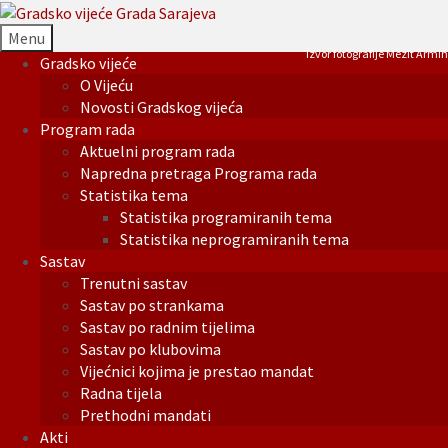
Menu
Izvor fotografije Mezit Armin
Gradsko vijeće
O Vijeću
Novosti Gradskog vijeća
Program rada
Aktuelni program rada
Napredna pretraga Programa rada
Statistika tema
Statistika programiranih tema
Statistika neprogramiranih tema
Sastav
Trenutni sastav
Sastav po strankama
Sastav po radnim tijelima
Sastav po klubovima
Vijećnici kojima je prestao mandat
Radna tijela
Prethodni mandati
Akti