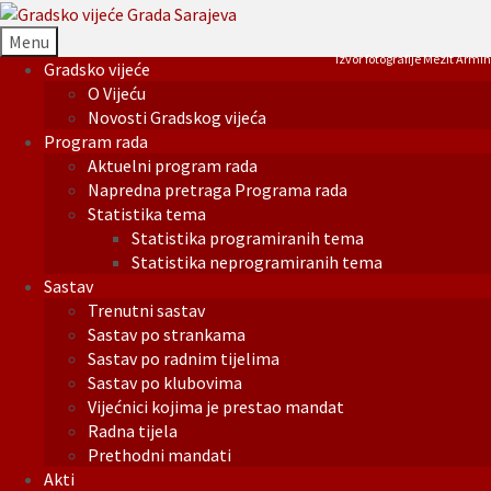
Menu
Izvor fotografije Mezit Armin
Gradsko vijeće
O Vijeću
Novosti Gradskog vijeća
Program rada
Aktuelni program rada
Napredna pretraga Programa rada
Statistika tema
Statistika programiranih tema
Statistika neprogramiranih tema
Sastav
Trenutni sastav
Sastav po strankama
Sastav po radnim tijelima
Sastav po klubovima
Vijećnici kojima je prestao mandat
Radna tijela
Prethodni mandati
Akti