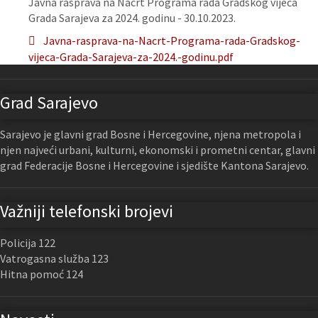
Javna rasprava na Nacrt Programa rada Gradskog vijeća
Grada Sarajeva za 2024. godinu - 30.10.2023.
Javna-rasprava-na-Nacrt-Programa-rada-Gradskog-
vijeca-Grada-Sarajeva-za-2024.-godinu.pdf
Grad Sarajevo
Sarajevo je glavni grad Bosne i Hercegovine, njena metropola i
njen najveći urbani, kulturni, ekonomski i prometni centar, glavni
grad Federacije Bosne i Hercegovine i sjedište Kantona Sarajevo.
Važniji telefonski brojevi
Policija 122
Vatrogasna služba 123
Hitna pomoć 124