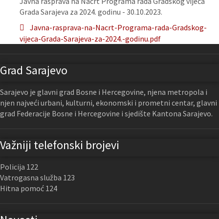
Javna rasprava na Nacrt Programa rada Gradskog vijeća
Grada Sarajeva za 2024. godinu - 30.10.2023.
Javna-rasprava-na-Nacrt-Programa-rada-Gradskog-
vijeca-Grada-Sarajeva-za-2024.-godinu.pdf
Grad Sarajevo
Sarajevo je glavni grad Bosne i Hercegovine, njena metropola i
njen najveći urbani, kulturni, ekonomski i prometni centar, glavni
grad Federacije Bosne i Hercegovine i sjedište Kantona Sarajevo.
Važniji telefonski brojevi
Policija 122
Vatrogasna služba 123
Hitna pomoć 124