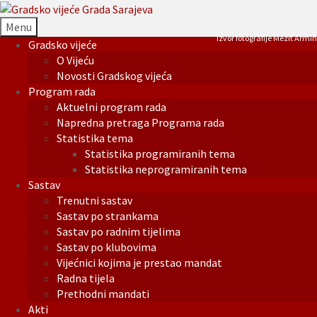
Menu
Izvor fotografije Mezit Armin
Gradsko vijeće
O Vijeću
Novosti Gradskog vijeća
Program rada
Aktuelni program rada
Napredna pretraga Programa rada
Statistika tema
Statistika programiranih tema
Statistika neprogramiranih tema
Sastav
Trenutni sastav
Sastav po strankama
Sastav po radnim tijelima
Sastav po klubovima
Vijećnici kojima je prestao mandat
Radna tijela
Prethodni mandati
Akti