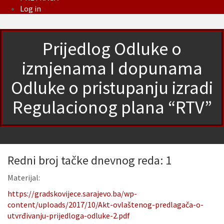
Log in
Prijedlog Odluke o
izmjenama I dopunama
Odluke o pristupanju izradi
Regulacionog plana “RTV”
Redni broj tačke dnevnog reda: 1
Materijal:
https://gradskovijece.sarajevo.ba/wp-
content/uploads/2017/10/Akt-ovlaštenog-predlagača-o-
utvrđivanju-prijedloga-odluke-2.pdf