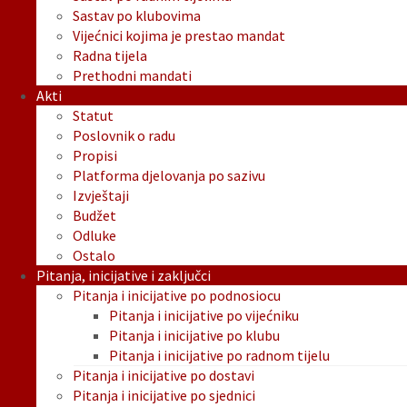
Sastav po klubovima
Vijećnici kojima je prestao mandat
Radna tijela
Prethodni mandati
Akti
Statut
Poslovnik o radu
Propisi
Platforma djelovanja po sazivu
Izvještaji
Budžet
Odluke
Ostalo
Pitanja, inicijative i zaključci
Pitanja i inicijative po podnosiocu
Pitanja i inicijative po vijećniku
Pitanja i inicijative po klubu
Pitanja i inicijative po radnom tijelu
Pitanja i inicijative po dostavi
Pitanja i inicijative po sjednici