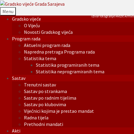
Menu
Izvor fotografije Mezit Armin
Gradsko vijeće
O Vijeću
Novosti Gradskog vijeća
Program rada
Aktuelni program rada
Napredna pretraga Programa rada
Statistika tema
Statistika programiranih tema
Statistika neprogramiranih tema
Sastav
Trenutni sastav
Sastav po strankama
Sastav po radnim tijelima
Sastav po klubovima
Vijećnici kojima je prestao mandat
Radna tijela
Prethodni mandati
Akti