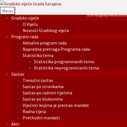
Menu
Izvor fotografije Mezit Armin
Gradsko vijeće
O Vijeću
Novosti Gradskog vijeća
Program rada
Aktuelni program rada
Napredna pretraga Programa rada
Statistika tema
Statistika programiranih tema
Statistika neprogramiranih tema
Sastav
Trenutni sastav
Sastav po strankama
Sastav po radnim tijelima
Sastav po klubovima
Vijećnici kojima je prestao mandat
Radna tijela
Prethodni mandati
Akti