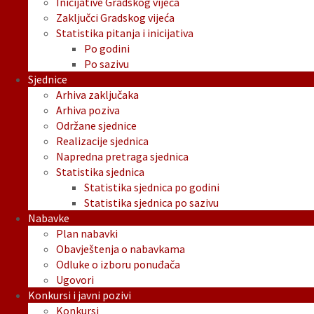
Inicijative Gradskog vijeća
Zaključci Gradskog vijeća
Statistika pitanja i inicijativa
Po godini
Po sazivu
Sjednice
Arhiva zaključaka
Arhiva poziva
Održane sjednice
Realizacije sjednica
Napredna pretraga sjednica
Statistika sjednica
Statistika sjednica po godini
Statistika sjednica po sazivu
Nabavke
Plan nabavki
Obavještenja o nabavkama
Odluke o izboru ponuđača
Ugovori
Konkursi i javni pozivi
Konkursi