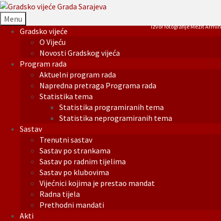
Menu
Izvor fotografije Mezit Armin
Gradsko vijeće
O Vijeću
Novosti Gradskog vijeća
Program rada
Aktuelni program rada
Napredna pretraga Programa rada
Statistika tema
Statistika programiranih tema
Statistika neprogramiranih tema
Sastav
Trenutni sastav
Sastav po strankama
Sastav po radnim tijelima
Sastav po klubovima
Vijećnici kojima je prestao mandat
Radna tijela
Prethodni mandati
Akti