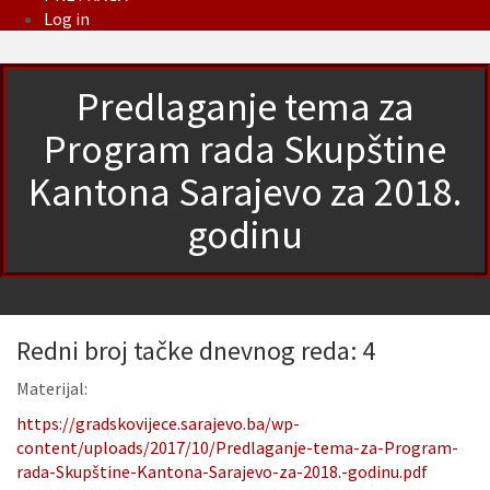
Log in
Predlaganje tema za
Program rada Skupštine
Kantona Sarajevo za 2018.
godinu
Redni broj tačke dnevnog reda: 4
Materijal:
https://gradskovijece.sarajevo.ba/wp-
content/uploads/2017/10/Predlaganje-tema-za-Program-
rada-Skupštine-Kantona-Sarajevo-za-2018.-godinu.pdf