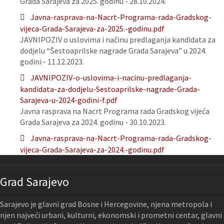
Grada Sarajeva za 2025. godinu - 28.10.2024.
Javna-rasprava-na-Nacrt-Programa-rada-Gradskog-
vijeca-Grada-Sarajeva-za-2025.-godinu.pdf
JAVNIPOZIV o uslovima i načinu predlaganja kandidata za
dodjelu “Šestoaprilske nagrade Grada Sarajeva” u 2024.
godini - 11.12.2023.
JAVNIPOZIV-o-uslovima-i-nacinu-predlaganja-
kandidata-za-dodjelu-Sestoaprilske-nagrade-Grada-
Sarajeva-u-2024-godini-f.pdf
Javna rasprava na Nacrt Programa rada Gradskog vijeća
Grada Sarajeva za 2024. godinu - 30.10.2023.
Javna-rasprava-na-Nacrt-Programa-rada-Gradskog-
vijeca-Grada-Sarajeva-za-2024.-godinu.pdf
Grad Sarajevo
Sarajevo je glavni grad Bosne i Hercegovine, njena metropola i
njen najveći urbani, kulturni, ekonomski i prometni centar, glavni