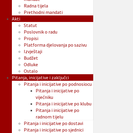
Radna tijela
Prethodni mandati
Akti
Statut
Poslovnik o radu
Propisi
Platforma djelovanja po sazivu
Izvještaji
Budžet
Odluke
Ostalo
Pitanja, inicijative i zaključci
Pitanja i inicijative po podnosiocu
Pitanja i inicijative po
vijećniku
Pitanja i inicijative po klubu
Pitanja i inicijative po
radnom tijelu
Pitanja i inicijative po dostavi
Pitanja i inicijative po sjednici