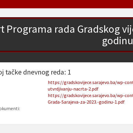
t Programa rada Gradskog vij
godin
oj tačke dnevnog reda: 1
https://gradskovijece.sarajevo.ba/wp-co
utvrdjivanju-nacrta-2.pdf
https://gradskovijece.sarajevo.ba/wp-co
Grada-Sarajeva-za-2023.-godinu-1.pdf
okumenti: