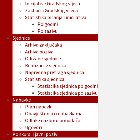
Inicijative Gradskog vijeća
Zaključci Gradskog vijeća
Statistika pitanja i inicijativa
Po godini
Po sazivu
Sjednice
Arhiva zaključaka
Arhiva poziva
Održane sjednice
Realizacije sjednica
Napredna pretraga sjednica
Statistika sjednica
Statistika sjednica po godini
Statistika sjednica po sazivu
Nabavke
Plan nabavki
Obavještenja o nabavkama
Odluke o izboru ponuđača
Ugovori
Konkursi i javni pozivi