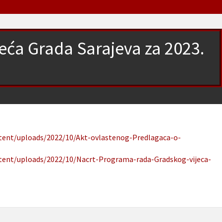
eća Grada Sarajeva za 2023.
u
ntent/uploads/2022/10/Akt-ovlastenog-Predlagaca-o-
ntent/uploads/2022/10/Nacrt-Programa-rada-Gradskog-vijeca-