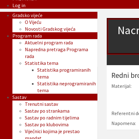
Log in
Gradsko vijeće
O Vijeću
Nacr
Novosti Gradskog vijeća
Program rada
Aktuelni program rada
Napredna pretraga Programa
rada
Statistika tema
Statistika programiranih
Redni br
tema
Statistika neprogramiranih
Materijal:
tema
Sastav
Trenutni sastav
Sastav po strankama
Referentni d
Sastav po radnim tijelima
Napomena:
Sastav po klubovima
Vijećnici kojima je prestao
mandat