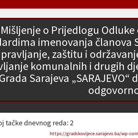
Mišljenje o Prijedlogu Odluke 
dardima imenovanja članova 
upravljanje, zaštitu i održavan
ljanje komunalnih i drugih dj
Grada Sarajeva „SARAJEVO“ d
odgovorn
oj tačke dnevnog reda: 2
https://gradskovijece.sarajevo.ba/wp-co