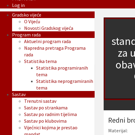
Log in
Gradsko vijeće
O Vijeću
Novosti Gradskog vijeća
Program rada
stan
Aktuelni program rada
Napredna pretraga Programa
za 
rada
obav
Statistika tema
Statistika programiranih
tema
Statistika neprogramiranih
tema
Sastav
Trenutni sastav
Sastav po strankama
Sastav po radnim tijelima
Redni br
Sastav po klubovima
Vijećnici kojima je prestao
Materijal:
mandat