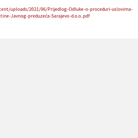
ntent/uploads/2021/06/Prijedlog-Odluke-o-proceduri-uslovima-
ine-Javnog-preduzeća-Sarajevo-d.o.o..pdf