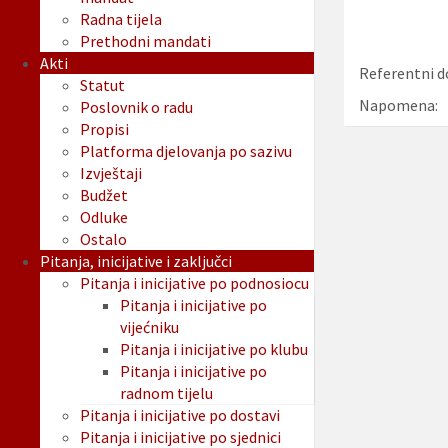
Radna tijela
Prethodni mandati
Akti
Referentni d
Statut
Napomena:
Poslovnik o radu
Propisi
Platforma djelovanja po sazivu
Izvještaji
Budžet
Odluke
Ostalo
Pitanja, inicijative i zaključci
Pitanja i inicijative po podnosiocu
Pitanja i inicijative po
vijećniku
Pitanja i inicijative po klubu
Pitanja i inicijative po
radnom tijelu
Pitanja i inicijative po dostavi
Pitanja i inicijative po sjednici