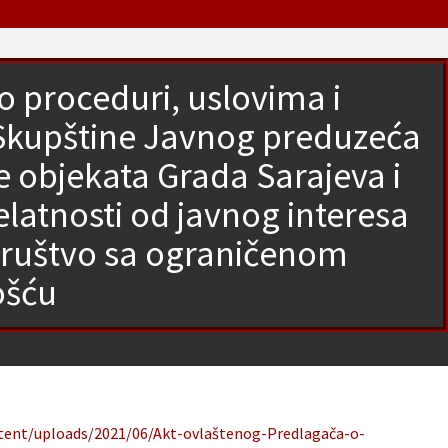
o proceduri, uslovima i
Skupštine Javnog preduzeća
je objekata Grada Sarajeva i
elatnosti od javnog interesa
ruštvo sa ograničenom
ošću
ntent/uploads/2021/06/Akt-ovlaštenog-Predlagača-o-