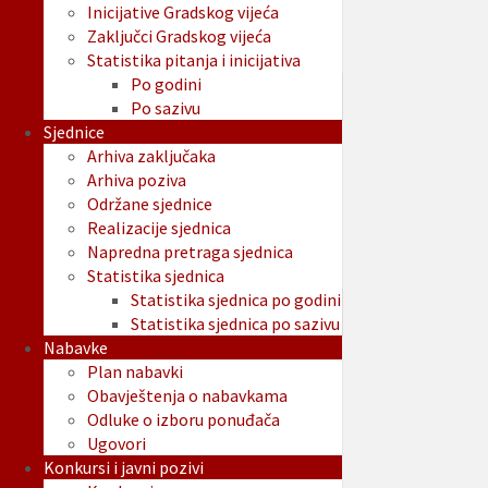
Inicijative Gradskog vijeća
Zaključci Gradskog vijeća
Statistika pitanja i inicijativa
Po godini
Po sazivu
Sjednice
Arhiva zaključaka
Arhiva poziva
Održane sjednice
Realizacije sjednica
Napredna pretraga sjednica
Statistika sjednica
Statistika sjednica po godini
Statistika sjednica po sazivu
Nabavke
Plan nabavki
Obavještenja o nabavkama
Odluke o izboru ponuđača
Ugovori
Konkursi i javni pozivi