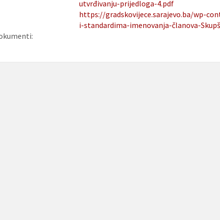
utvrđivanju-prijedloga-4.pdf
https://gradskovijece.sarajevo.ba/wp-co
i-standardima-imenovanja-članova-Skupšt
okumenti: