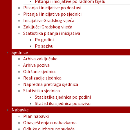
Pitanja i inicijative po radnom tijelu
Pitanja i inicijative po dostavi
Pitanja i inicijative po sjednici
Inicijative Gradskog vijeća
Zaključci Gradskog vijeća
Statistika pitanja i inicijativa
Po godini
Po sazivu
Sjednice
Arhiva zaključaka
Arhiva poziva
Održane sjednice
Realizacije sjednica
Napredna pretraga sjednica
Statistika sjednica
Statistika sjednica po godini
Statistika sjednica po sazivu
Nabavke
Plan nabavki
Obavještenja o nabavkama
Odluke o izboru ponuđača