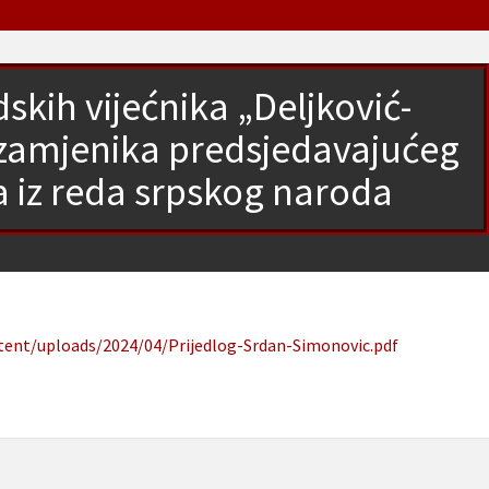
skih vijećnika „Deljković-
zamjenika predsjedavajućeg
a iz reda srpskog naroda
ntent/uploads/2024/04/Prijedlog-Srdan-Simonovic.pdf