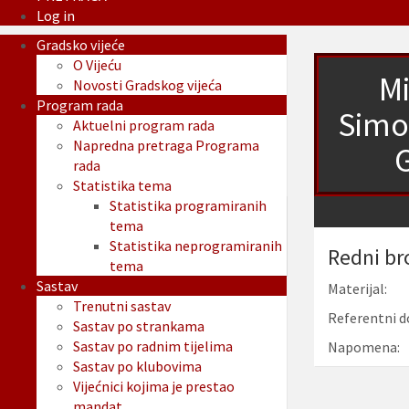
Log in
Gradsko vijeće
O Vijeću
Mi
Novosti Gradskog vijeća
Program rada
Simo
Aktuelni program rada
Napredna pretraga Programa
G
rada
Statistika tema
Statistika programiranih
tema
Statistika neprogramiranih
Redni br
tema
Sastav
Materijal:
Trenutni sastav
Referentni d
Sastav po strankama
Sastav po radnim tijelima
Napomena:
Sastav po klubovima
Vijećnici kojima je prestao
mandat