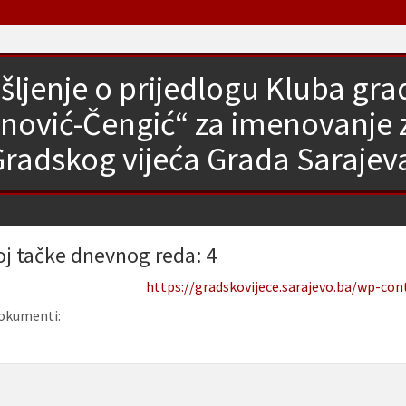
šljenje o prijedlogu Kluba grad
nović-Čengić“ za imenovanje 
radskog vijeća Grada Sarajev
oj tačke dnevnog reda: 4
https://gradskovijece.sarajevo.ba/wp-co
okumenti: