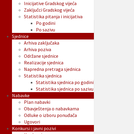
Inicijative Gradskog vijeća
Zaključci Gradskog vijeća
Statistika pitanja i inicijativa
Po godini
Po sazivu
Sjednice
Arhiva zaključaka
Arhiva poziva
Održane sjednice
Realizacije sjednica
Napredna pretraga sjednica
Statistika sjednica
Statistika sjednica po godini
Statistika sjednica po sazivu
Nabavke
Plan nabavki
Obavještenja o nabavkama
Odluke o izboru ponuđača
Ugovori
Konkursi i javni pozivi