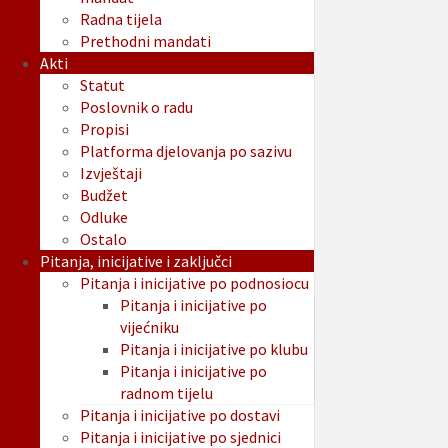
Radna tijela
Prethodni mandati
Akti
Statut
Poslovnik o radu
Propisi
Platforma djelovanja po sazivu
Izvještaji
Budžet
Odluke
Ostalo
Pitanja, inicijative i zaključci
Pitanja i inicijative po podnosiocu
Pitanja i inicijative po
vijećniku
Pitanja i inicijative po klubu
Pitanja i inicijative po
radnom tijelu
Pitanja i inicijative po dostavi
Pitanja i inicijative po sjednici