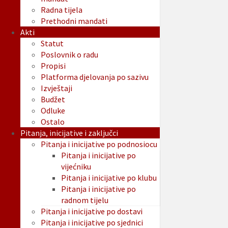
Radna tijela
Prethodni mandati
Akti
Statut
Poslovnik o radu
Propisi
Platforma djelovanja po sazivu
Izvještaji
Budžet
Odluke
Ostalo
Pitanja, inicijative i zaključci
Pitanja i inicijative po podnosiocu
Pitanja i inicijative po
vijećniku
Pitanja i inicijative po klubu
Pitanja i inicijative po
radnom tijelu
Pitanja i inicijative po dostavi
Pitanja i inicijative po sjednici