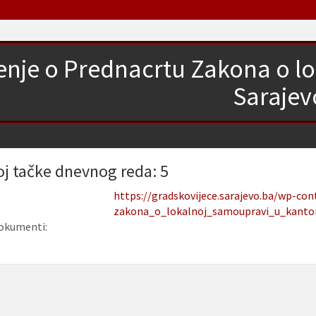
jenje o Prednacrtu Zakona o 
Sarajev
oj tačke dnevnog reda: 5
https://gradskovijece.sarajevo.ba/wp-co
zakona_o_lokalnoj_samoupravi_u_kanton
okumenti: