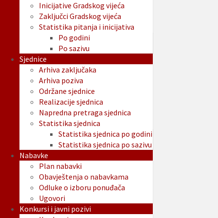
Inicijative Gradskog vijeća
Zaključci Gradskog vijeća
Statistika pitanja i inicijativa
Po godini
Po sazivu
Sjednice
Arhiva zaključaka
Arhiva poziva
Održane sjednice
Realizacije sjednica
Napredna pretraga sjednica
Statistika sjednica
Statistika sjednica po godini
Statistika sjednica po sazivu
Nabavke
Plan nabavki
Obavještenja o nabavkama
Odluke o izboru ponuđača
Ugovori
Konkursi i javni pozivi