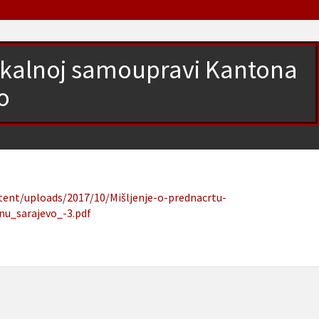
lokalnoj samoupravi Kantona
o
ntent/uploads/2017/10/Mišljenje-o-prednacrtu-
u_sarajevo_-3.pdf