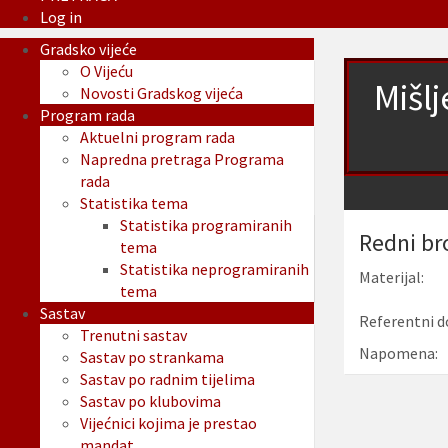
Log in
Gradsko vijeće
O Vijeću
Mišl
Novosti Gradskog vijeća
Program rada
Aktuelni program rada
Napredna pretraga Programa
rada
Statistika tema
Statistika programiranih
Redni br
tema
Statistika neprogramiranih
Materijal:
tema
Sastav
Referentni d
Trenutni sastav
Napomena:
Sastav po strankama
Sastav po radnim tijelima
Sastav po klubovima
Vijećnici kojima je prestao
mandat