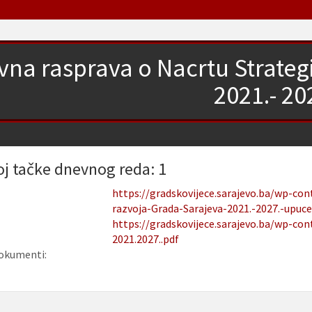
vna rasprava o Nacrtu Strateg
2021.- 20
oj tačke dnevnog reda: 1
https://gradskovijece.sarajevo.ba/wp-con
razvoja-Grada-Sarajeva-2021.-2027.-upuce
https://gradskovijece.sarajevo.ba/wp-con
2021.2027..pdf
okumenti: