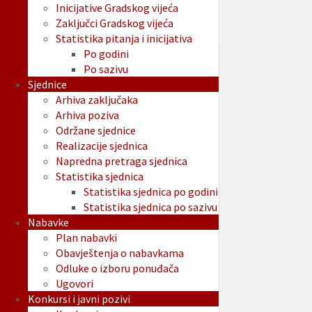
Inicijative Gradskog vijeća
Zaključci Gradskog vijeća
Statistika pitanja i inicijativa
Po godini
Po sazivu
Sjednice
Arhiva zaključaka
Arhiva poziva
Održane sjednice
Realizacije sjednica
Napredna pretraga sjednica
Statistika sjednica
Statistika sjednica po godini
Statistika sjednica po sazivu
Nabavke
Plan nabavki
Obavještenja o nabavkama
Odluke o izboru ponuđača
Ugovori
Konkursi i javni pozivi