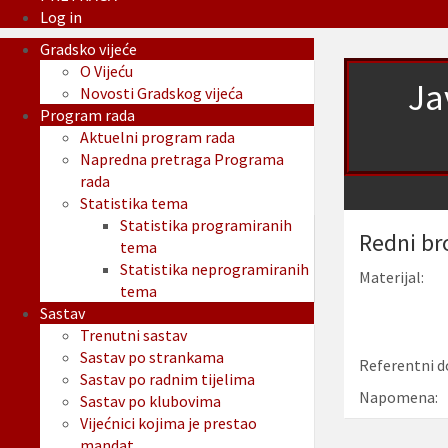
Log in
Gradsko vijeće
O Vijeću
Ja
Novosti Gradskog vijeća
Program rada
Aktuelni program rada
Napredna pretraga Programa
rada
Statistika tema
Statistika programiranih
Redni br
tema
Statistika neprogramiranih
Materijal:
tema
Sastav
Trenutni sastav
Sastav po strankama
Referentni d
Sastav po radnim tijelima
Napomena:
Sastav po klubovima
Vijećnici kojima je prestao
mandat