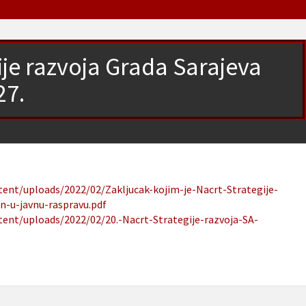
ije razvoja Grada Sarajeva
27.
tent/uploads/2022/02/Zakljucak-kojim-je-Nacrt-Strategije-
n-u-javnu-raspravu.pdf
tent/uploads/2022/02/20.-Nacrt-Strategije-razvoja-SA-