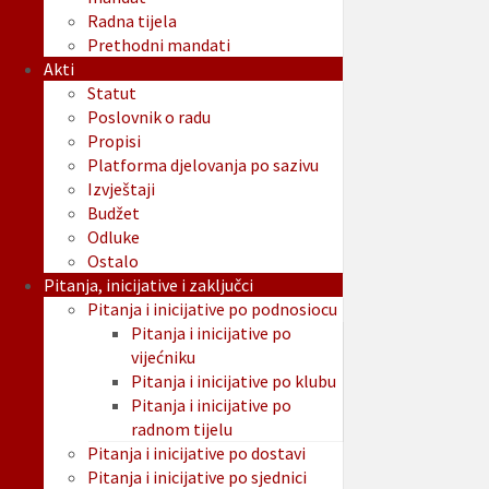
Radna tijela
Prethodni mandati
Akti
Statut
Poslovnik o radu
Propisi
Platforma djelovanja po sazivu
Izvještaji
Budžet
Odluke
Ostalo
Pitanja, inicijative i zaključci
Pitanja i inicijative po podnosiocu
Pitanja i inicijative po
vijećniku
Pitanja i inicijative po klubu
Pitanja i inicijative po
radnom tijelu
Pitanja i inicijative po dostavi
Pitanja i inicijative po sjednici