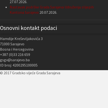
27.07.2026.
Nastavak podrške Grada Sarajeva Udruženju slijepih
Kantona Sarajevo
20.07.2026.
Osnovni kontakt podaci
Hamdije Kreševljakovića 3
71000 Sarajevo
Bosna i Hercegovina
+387 (0)33 216 659
gsgv@sarajevo.ba
ID broj: 4200295100005
© 2017 Gradsko vijeće Grada Sarajeva