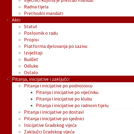
Vijećnici kojima je prestao mandat
Radna tijela
Prethodni mandati
Akti
Statut
Poslovnik o radu
Propisi
Platforma djelovanja po sazivu
Izvještaji
Budžet
Odluke
Ostalo
Pitanja, inicijative i zaključci
Pitanja i inicijative po podnosiocu
Pitanja i inicijative po vijećniku
Pitanja i inicijative po klubu
Pitanja i inicijative po radnom tijelu
Pitanja i inicijative po dostavi
Pitanja i inicijative po sjednici
Inicijative Gradskog vijeća
Zaključci Gradskog vijeća