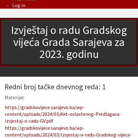
Log in
Izvještaj o radu Gradskog
vijeća Grada Sarajeva za
2023. godinu
Redni broj tačke dnevnog reda: 1
Materijal:
https://gradskovijece.sarajevo.ba/wp-
content/uploads/2024/03/Akt-ovlastenog-Predlagaca-
Izvjestaj-o-radu-GV.pdf
https://gradskovijece.sarajevo.ba/wp-
content/uploads/2024/03/Izvjestaj-o-radu-Gradskog-vijeca-