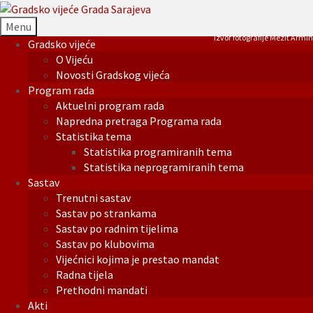
Menu
Izvor fotografije Mezit Armin
Gradsko vijeće
O Vijeću
Novosti Gradskog vijeća
Program rada
Aktuelni program rada
Napredna pretraga Programa rada
Statistika tema
Statistika programiranih tema
Statistika neprogramiranih tema
Sastav
Trenutni sastav
Sastav po strankama
Sastav po radnim tijelima
Sastav po klubovima
Vijećnici kojima je prestao mandat
Radna tijela
Prethodni mandati
Akti