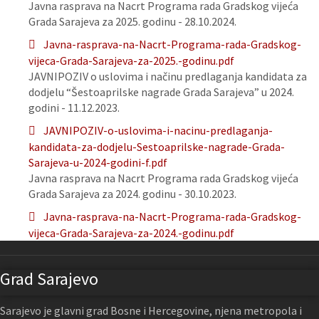
Javna rasprava na Nacrt Programa rada Gradskog vijeća
Grada Sarajeva za 2025. godinu - 28.10.2024.
Javna-rasprava-na-Nacrt-Programa-rada-Gradskog-
vijeca-Grada-Sarajeva-za-2025.-godinu.pdf
JAVNIPOZIV o uslovima i načinu predlaganja kandidata za
dodjelu “Šestoaprilske nagrade Grada Sarajeva” u 2024.
godini - 11.12.2023.
JAVNIPOZIV-o-uslovima-i-nacinu-predlaganja-
kandidata-za-dodjelu-Sestoaprilske-nagrade-Grada-
Sarajeva-u-2024-godini-f.pdf
Javna rasprava na Nacrt Programa rada Gradskog vijeća
Grada Sarajeva za 2024. godinu - 30.10.2023.
Javna-rasprava-na-Nacrt-Programa-rada-Gradskog-
vijeca-Grada-Sarajeva-za-2024.-godinu.pdf
Grad Sarajevo
Sarajevo je glavni grad Bosne i Hercegovine, njena metropola i