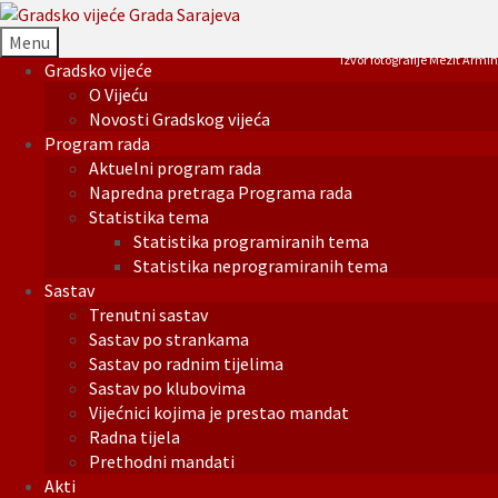
Menu
Izvor fotografije Mezit Armin
Gradsko vijeće
O Vijeću
Novosti Gradskog vijeća
Program rada
Aktuelni program rada
Napredna pretraga Programa rada
Statistika tema
Statistika programiranih tema
Statistika neprogramiranih tema
Sastav
Trenutni sastav
Sastav po strankama
Sastav po radnim tijelima
Sastav po klubovima
Vijećnici kojima je prestao mandat
Radna tijela
Prethodni mandati
Akti