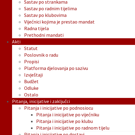
Sastav po strankama
Sastav po radnim tijelima
Sastav po klubovima
Vijećnici kojima je prestao mandat
Radna tijela
Prethodni mandati
Akti
Statut
Poslovnik o radu
Propisi
Platforma djelovanja po sazivu
Izvještaji
Budžet
Odluke
Ostalo
Pitanja, inicijative i zaključci
Pitanja i inicijative po podnosiocu
Pitanja i inicijative po vijećniku
Pitanja i inicijative po klubu
Pitanja i inicijative po radnom tijelu
Pitanja i inicijative po dostavi