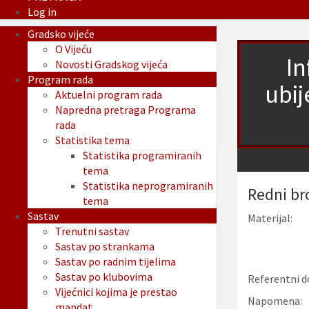
Log in
Gradsko vijeće
O Vijeću
In
Novosti Gradskog vijeća
Program rada
ubij
Aktuelni program rada
Napredna pretraga Programa
rada
Statistika tema
Statistika programiranih
tema
Statistika neprogramiranih
Redni br
tema
Sastav
Materijal:
Trenutni sastav
Sastav po strankama
Sastav po radnim tijelima
Sastav po klubovima
Referentni d
Vijećnici kojima je prestao
Napomena:
mandat