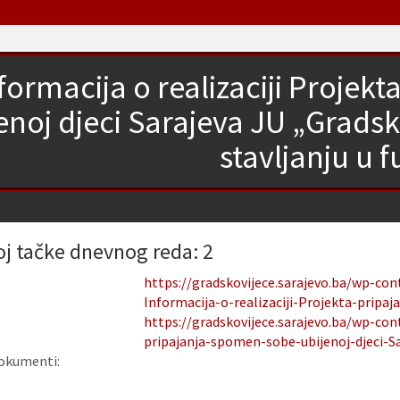
formacija o realizaciji Proje
enoj djeci Sarajeva JU „Grads
stavljanju u f
oj tačke dnevnog reda: 2
https://gradskovijece.sarajevo.ba/wp-co
Informacija-o-realizaciji-Projekta-pripa
https://gradskovijece.sarajevo.ba/wp-con
pripajanja-spomen-sobe-ubijenoj-djeci-Sa
okumenti: