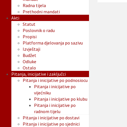
Radna tijela
Prethodni mandati
Akti
Statut
Poslovnik o radu
Propisi
Platforma djelovanja po sazivu
Izvještaji
Budžet
Odluke
Ostalo
Pitanja, inicijative i zaključci
Pitanja i inicijative po podnosiocu
Pitanja i inicijative po
vijećniku
Pitanja i inicijative po klubu
Pitanja i inicijative po
radnom tijelu
Pitanja i inicijative po dostavi
Pitanja i inicijative po sjednici