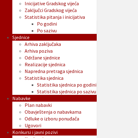
Inicijative Gradskog vijeća
Zaključci Gradskog vijeća
Statistika pitanja i inicijativa
Po godini
Po sazivu
Sjednice
Arhiva zaključaka
Arhiva poziva
Održane sjednice
Realizacije sjednica
Napredna pretraga sjednica
Statistika sjednica
Statistika sjednica po godini
Statistika sjednica po sazivu
Nabavke
Plan nabavki
Obavještenja o nabavkama
Odluke o izboru ponuđača
Ugovori
Konkursi i javni pozivi