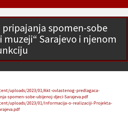
kta pripajanja spomen-sobe
ki muzeji“ Sarajevo i njenom
unkciju
ntent/uploads/2023/01/Akt-ovlastenog-predlagaca-
janja-spomen-sobe-ubijenoj-djeci-Sarajeva.pdf
tent/uploads/2023/01/Informacija-o-realizaciji-Projekta-
rajeva.pdf