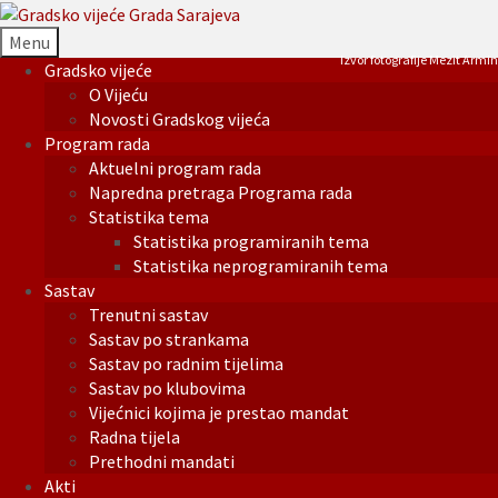
Menu
Izvor fotografije Mezit Armin
Gradsko vijeće
O Vijeću
Novosti Gradskog vijeća
Program rada
Aktuelni program rada
Napredna pretraga Programa rada
Statistika tema
Statistika programiranih tema
Statistika neprogramiranih tema
Sastav
Trenutni sastav
Sastav po strankama
Sastav po radnim tijelima
Sastav po klubovima
Vijećnici kojima je prestao mandat
Radna tijela
Prethodni mandati
Akti