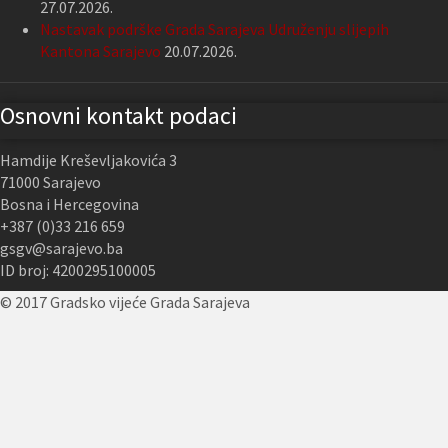
27.07.2026.
Nastavak podrške Grada Sarajeva Udruženju slijepih
Kantona Sarajevo
20.07.2026.
Osnovni kontakt podaci
Hamdije Kreševljakovića 3
71000 Sarajevo
Bosna i Hercegovina
+387 (0)33 216 659
gsgv@sarajevo.ba
ID broj: 4200295100005
© 2017 Gradsko vijeće Grada Sarajeva