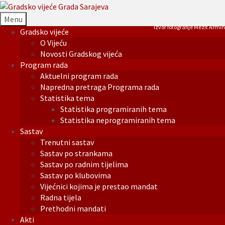
Menu
Izvor fotografije Mezit Armin
Gradsko vijeće
O Vijeću
Novosti Gradskog vijeća
Program rada
Aktuelni program rada
Napredna pretraga Programa rada
Statistika tema
Statistika programiranih tema
Statistika neprogramiranih tema
Sastav
Trenutni sastav
Sastav po strankama
Sastav po radnim tijelima
Sastav po klubovima
Vijećnici kojima je prestao mandat
Radna tijela
Prethodni mandati
Akti