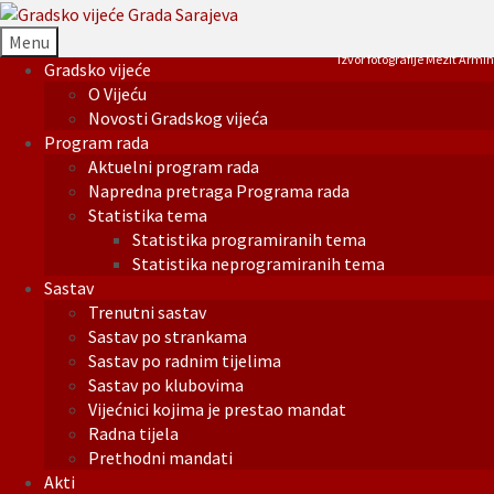
Menu
Izvor fotografije Mezit Armin
Gradsko vijeće
O Vijeću
Novosti Gradskog vijeća
Program rada
Aktuelni program rada
Napredna pretraga Programa rada
Statistika tema
Statistika programiranih tema
Statistika neprogramiranih tema
Sastav
Trenutni sastav
Sastav po strankama
Sastav po radnim tijelima
Sastav po klubovima
Vijećnici kojima je prestao mandat
Radna tijela
Prethodni mandati
Akti