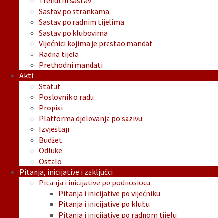
Trenutni sastav
Sastav po strankama
Sastav po radnim tijelima
Sastav po klubovima
Vijećnici kojima je prestao mandat
Radna tijela
Prethodni mandati
Akti
Statut
Poslovnik o radu
Propisi
Platforma djelovanja po sazivu
Izvještaji
Budžet
Odluke
Ostalo
Pitanja, inicijative i zaključci
Pitanja i inicijative po podnosiocu
Pitanja i inicijative po vijećniku
Pitanja i inicijative po klubu
Pitanja i inicijative po radnom tijelu