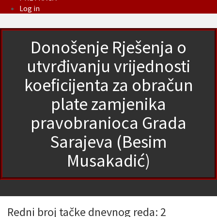
Log in
Donošenje Rješenja o
utvrđivanju vrijednosti
koeficijenta za obračun
plate zamjenika
pravobranioca Grada
Sarajeva (Besim
Musakadić)
Redni broj tačke dnevnog reda: 2