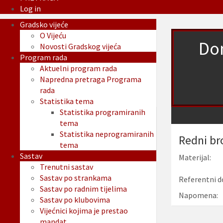
Log in
Gradsko vijeće
O Vijeću
Don
Novosti Gradskog vijeća
Program rada
Aktuelni program rada
Napredna pretraga Programa
rada
Statistika tema
Statistika programiranih
tema
Statistika neprogramiranih
Redni br
tema
Sastav
Materijal:
Trenutni sastav
Sastav po strankama
Referentni d
Sastav po radnim tijelima
Napomena:
Sastav po klubovima
Vijećnici kojima je prestao
mandat