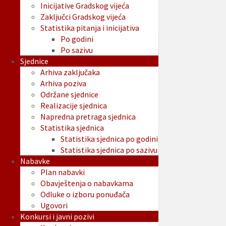
Inicijative Gradskog vijeća
Zaključci Gradskog vijeća
Statistika pitanja i inicijativa
Po godini
Po sazivu
Sjednice
Arhiva zaključaka
Arhiva poziva
Održane sjednice
Realizacije sjednica
Napredna pretraga sjednica
Statistika sjednica
Statistika sjednica po godini
Statistika sjednica po sazivu
Nabavke
Plan nabavki
Obavještenja o nabavkama
Odluke o izboru ponuđača
Ugovori
Konkursi i javni pozivi