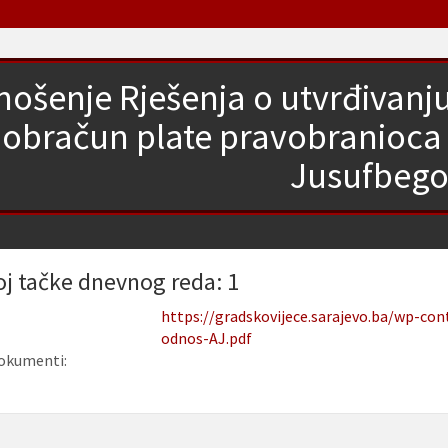
ošenje Rješenja o utvrđivanju 
obračun plate pravobranioca
Jusufbego
oj tačke dnevnog reda: 1
https://gradskovijece.sarajevo.ba/wp-co
odnos-AJ.pdf
okumenti: