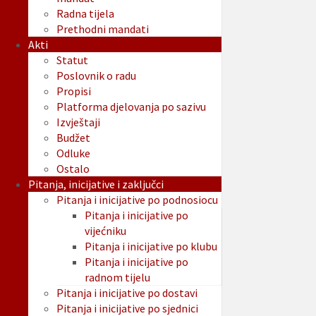
Radna tijela
Prethodni mandati
Akti
Statut
Poslovnik o radu
Propisi
Platforma djelovanja po sazivu
Izvještaji
Budžet
Odluke
Ostalo
Pitanja, inicijative i zaključci
Pitanja i inicijative po podnosiocu
Pitanja i inicijative po
vijećniku
Pitanja i inicijative po klubu
Pitanja i inicijative po
radnom tijelu
Pitanja i inicijative po dostavi
Pitanja i inicijative po sjednici