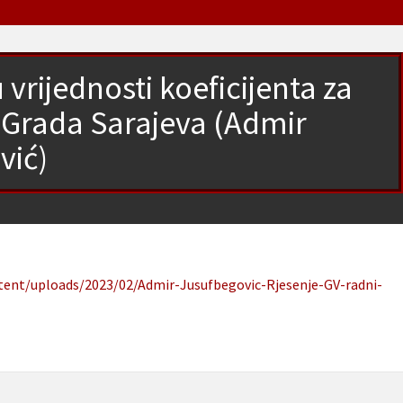
vrijednosti koeficijenta za
 Grada Sarajeva (Admir
vić)
ntent/uploads/2023/02/Admir-Jusufbegovic-Rjesenje-GV-radni-