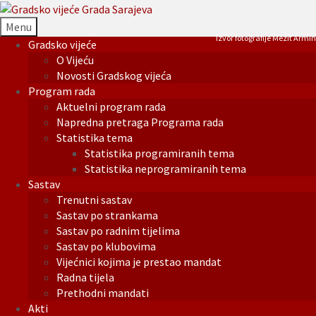
Menu
Izvor fotografije Mezit Armin
Gradsko vijeće
O Vijeću
Novosti Gradskog vijeća
Program rada
Aktuelni program rada
Napredna pretraga Programa rada
Statistika tema
Statistika programiranih tema
Statistika neprogramiranih tema
Sastav
Trenutni sastav
Sastav po strankama
Sastav po radnim tijelima
Sastav po klubovima
Vijećnici kojima je prestao mandat
Radna tijela
Prethodni mandati
Akti