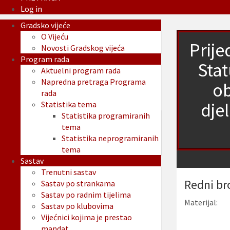
Log in
Gradsko vijeće
O Vijeću
Prij
Novosti Gradskog vijeća
Program rada
Stat
Aktuelni program rada
Napredna pretraga Programa
ob
rada
dje
Statistika tema
Statistika programiranih
tema
Statistika neprogramiranih
tema
Sastav
Trenutni sastav
Redni br
Sastav po strankama
Sastav po radnim tijelima
Materijal:
Sastav po klubovima
Vijećnici kojima je prestao
mandat