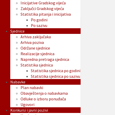
Inicijative Gradskog vijeća
Zaključci Gradskog vijeća
Statistika pitanja i inicijativa
Po godini
Po sazivu
Sjednice
Arhiva zaključaka
Arhiva poziva
Održane sjednice
Realizacije sjednica
Napredna pretraga sjednica
Statistika sjednica
Statistika sjednica po godini
Statistika sjednica po sazivu
Nabavke
Plan nabavki
Obavještenja o nabavkama
Odluke o izboru ponuđača
Ugovori
Konkursi i javni pozivi