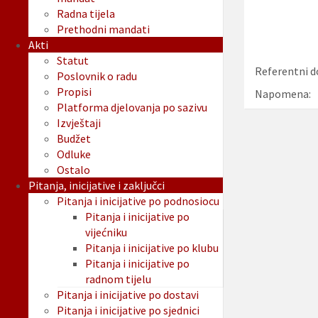
Radna tijela
Prethodni mandati
Akti
Statut
Referentni d
Poslovnik o radu
Propisi
Napomena:
Platforma djelovanja po sazivu
Izvještaji
Budžet
Odluke
Ostalo
Pitanja, inicijative i zaključci
Pitanja i inicijative po podnosiocu
Pitanja i inicijative po
vijećniku
Pitanja i inicijative po klubu
Pitanja i inicijative po
radnom tijelu
Pitanja i inicijative po dostavi
Pitanja i inicijative po sjednici