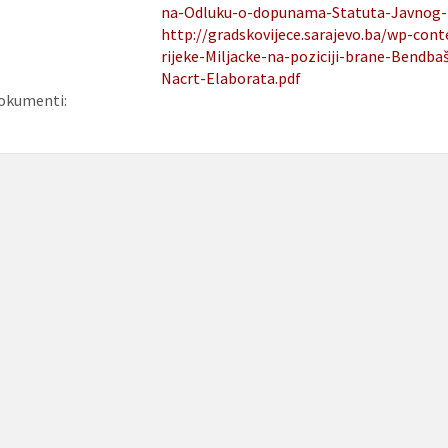
na-Odluku-o-dopunama-Statuta-Javnog-
http://gradskovijece.sarajevo.ba/wp-con
rijeke-Miljacke-na-poziciji-brane-Bendba
Nacrt-Elaborata.pdf
okumenti: