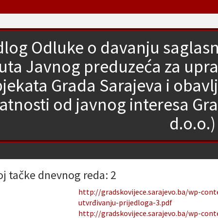
edlog Odluke o davanju sagla
uta Javnog preduzeća za uprav
jekata Grada Sarajeva i obavl
latnosti od javnog interesa Gr
d.o.o.)
oj tačke dnevnog reda: 2
http://gradskovijece.sarajevo.ba/wp-con
utvrđivanju-prijedloga-3.pdf
http://gradskovijece.sarajevo.ba/wp-con