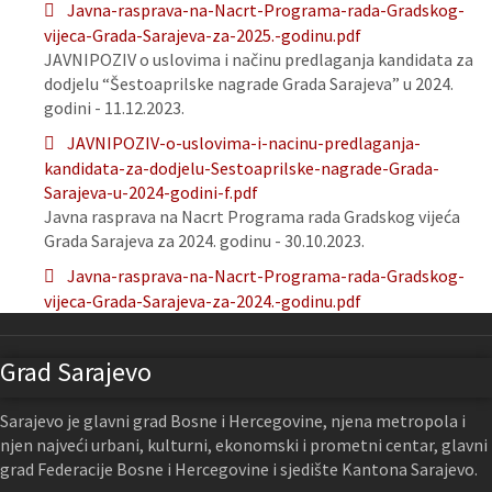
Javna-rasprava-na-Nacrt-Programa-rada-Gradskog-
vijeca-Grada-Sarajeva-za-2025.-godinu.pdf
JAVNIPOZIV o uslovima i načinu predlaganja kandidata za
dodjelu “Šestoaprilske nagrade Grada Sarajeva” u 2024.
godini - 11.12.2023.
JAVNIPOZIV-o-uslovima-i-nacinu-predlaganja-
kandidata-za-dodjelu-Sestoaprilske-nagrade-Grada-
Sarajeva-u-2024-godini-f.pdf
Javna rasprava na Nacrt Programa rada Gradskog vijeća
Grada Sarajeva za 2024. godinu - 30.10.2023.
Javna-rasprava-na-Nacrt-Programa-rada-Gradskog-
vijeca-Grada-Sarajeva-za-2024.-godinu.pdf
Grad Sarajevo
Sarajevo je glavni grad Bosne i Hercegovine, njena metropola i
njen najveći urbani, kulturni, ekonomski i prometni centar, glavni
grad Federacije Bosne i Hercegovine i sjedište Kantona Sarajevo.