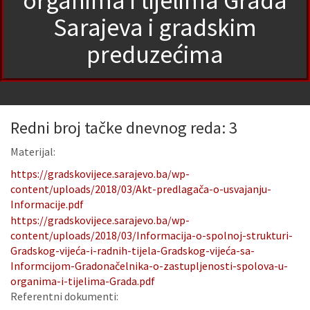
organima i tijelima Grada
Sarajeva i gradskim
preduzećima
Redni broj tačke dnevnog reda: 3
Materijal:
https://gradskovijece.sarajevo.ba/wp-
content/uploads/2018/03/Akt-predlagača-o-usvajanju-
Informacije.pdf
https://gradskovijece.sarajevo.ba/wp-
content/uploads/2018/03/Informacija-o-spolnoj-strukturi-
Gradskog-vijeća-i-radnih-tijela-Gradskog-vijeća-sa-
Informcijom-Gradonačelnika-o-zastupljenosti-spolova-u-
organima-i-tijelima-Grada.pdf
Referentni dokumenti: