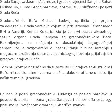
Grada Sarajeva Jasmin Ademović i gradski vijećnici Danijela Šahat
i Nihad Uk, u ime Grada Sarajeva, boravili su u službenoj posjeti
Gradu Beču.
Gradonačelnik Beča Michael Ludwig upriličio je prijem
za delegaciju Grada Sarajeva kojem je prisustvovao i ambasador
BiH u Austriji, Kemal Kozarić. Bio je to prvi susret aktuelnog
saziva organa Grada Sarajeva sa gradonačelnikom Beča.
Razmijenjena su mišljenja o dosadašnjoj dugogodišnjoj
saradnji te je razgovarano o intenziviranju buduće saradnje i
mogućem proširenju oblasti zajedničkog djelovanja prijateljskih
gradova Sarajeva i Beča.
Tom prilikom je naglašeno da su veze BiH i Sarajeva sa Austrijom i
Bečom tradicionalne i veoma snažne, duboko utkane u historiju
naših zemalja i gradova.
Upućen je poziv gradonačelniku Ludwigu da posjeti Sarajevo, u
povodu 6. aprila – Dana grada Sarajeva i da, između ostalog,
prisustvuje i svečanom otvaranju Bistričke stanice.