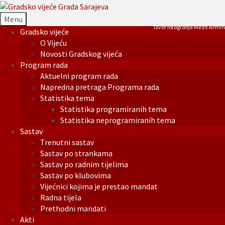
Menu
Izvor fotografije Mezit Armin
Gradsko vijeće
O Vijeću
Novosti Gradskog vijeća
Program rada
Aktuelni program rada
Napredna pretraga Programa rada
Statistika tema
Statistika programiranih tema
Statistika neprogramiranih tema
Sastav
Trenutni sastav
Sastav po strankama
Sastav po radnim tijelima
Sastav po klubovima
Vijećnici kojima je prestao mandat
Radna tijela
Prethodni mandati
Akti