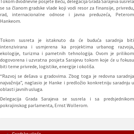
Tokom dvodnevne posjete Beču, delegacija Grada Sarajeva susrela
se sa članom gradske vlade koji vodi resor za finansije, privredu,
rad, internacionalne odnose i javna preduzeća, Peterom
Hankeom.
Tokom susreta je istaknuto da će buduća saradnja biti
intenzivirana i usmjerena ka projektima urbanog razvoja,
ekologije, turizma i pametnih tehnologija. Ovom je prilikom
dogovorena i uzvratna posjeta Sarajevu tokom koje će u fokusu
biti teme privrede, logistike, energije i okoliša.
“Razvoj se dešava u gradovima. Zbog toga je redovna saradnja
najvažnija”, naglasio je Hanke i predložio konkretniju saradnju u
oblasti javnih usluga.
Delegacija Grada Sarajeva se susrela i sa predsjednikom
pokrajinskog parlamenta, Ernst Wollerom.
Gradsko vijeće