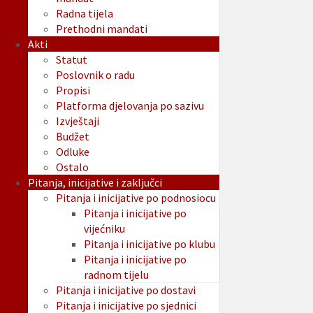
Radna tijela
Prethodni mandati
Akti
Statut
Poslovnik o radu
Propisi
Platforma djelovanja po sazivu
Izvještaji
Budžet
Odluke
Ostalo
Pitanja, inicijative i zaključci
Pitanja i inicijative po podnosiocu
Pitanja i inicijative po
vijećniku
Pitanja i inicijative po klubu
Pitanja i inicijative po
radnom tijelu
Pitanja i inicijative po dostavi
Pitanja i inicijative po sjednici