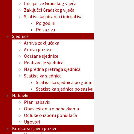
Inicijative Gradskog vijeća
Zaključci Gradskog vijeća
Statistika pitanja i inicijativa
Po godini
Po sazivu
Sjednice
Arhiva zaključaka
Arhiva poziva
Održane sjednice
Realizacije sjednica
Napredna pretraga sjednica
Statistika sjednica
Statistika sjednica po godini
Statistika sjednica po sazivu
Nabavke
Plan nabavki
Obavještenja o nabavkama
Odluke o izboru ponuđača
Ugovori
Konkursi i javni pozivi