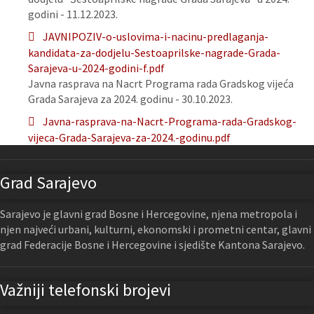
godini - 11.12.2023.
JAVNIPOZIV-o-uslovima-i-nacinu-predlaganja-
kandidata-za-dodjelu-Sestoaprilske-nagrade-Grada-
Sarajeva-u-2024-godini-f.pdf
Javna rasprava na Nacrt Programa rada Gradskog vijeća
Grada Sarajeva za 2024. godinu - 30.10.2023.
Javna-rasprava-na-Nacrt-Programa-rada-Gradskog-
vijeca-Grada-Sarajeva-za-2024.-godinu.pdf
Grad Sarajevo
Sarajevo je glavni grad Bosne i Hercegovine, njena metropola i
njen najveći urbani, kulturni, ekonomski i prometni centar, glavni
grad Federacije Bosne i Hercegovine i sjedište Kantona Sarajevo.
Važniji telefonski brojevi