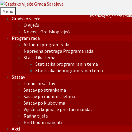
Menu
Izvor fotografije Mezit Armin
Gradsko vijeće
O Vijeću
Novosti Gradskog vijeća
Program rada
Aktuelni program rada
Napredna pretraga Programa rada
Statistika tema
Statistika programiranih tema
Statistika neprogramiranih tema
Sastav
Trenutni sastav
Sastav po strankama
Sastav po radnim tijelima
Sastav po klubovima
Vijećnici kojima je prestao mandat
Radna tijela
Prethodni mandati
Akti