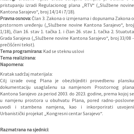
pristupanju izradi Regulacionog plana „RTV“ („Službene novine
Kantona Sarajevo“, broj 14/14 i 7/18).
Pravna osnova:
Član 3. Zakona o izmjenama i dopunama Zakona 
prstornom uređenju („Službene novine Kantona Sarajevo“, broj
1/18), član 16. stav 1. tačka 1. i član 26. stav 1. tačka 2. Stuatuta
Grada Sarajeva („Službene novine Kantona Sarajevo“, broj 33/08 -
prečišćeni tekst).
Tema programirana:
Kad se steknu uslovi
Tema realizirana:
Napomena:
Kratak sadržaj materijala:
Cilj izrade ovog Plana je obezbijediti provedbenu plansku
dokumentaciju usaglašenu sa namjenom Prostornog plana
Kantona Sarajevo za period 2003. do 2023. godine, prema kojoj se
u namjenu prostora u obuhvatu Plana, pored radno-poslovne
uvodi i stambena namjena, kao i inkorporirati usvojeni
Urbanistički projekat „Kongresni centar Sarajevo“.
Razmatrana na sjednici: