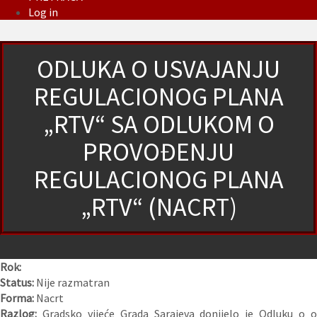
Log in
ODLUKA O USVAJANJU
REGULACIONOG PLANA
„RTV“ SA ODLUKOM O
PROVOĐENJU
REGULACIONOG PLANA
„RTV“ (NACRT)
Rok:
Status:
Nije razmatran
Forma:
Nacrt
Razlog:
Gradsko vijeće Grada Sarajeva donijelo je Odluku o 