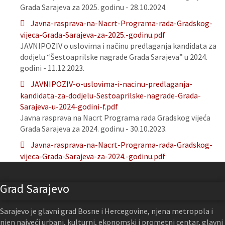
Grada Sarajeva za 2025. godinu - 28.10.2024.
Javna-rasprava-na-Nacrt-Programa-rada-Gradskog-
vijeca-Grada-Sarajeva-za-2025.-godinu.pdf
JAVNIPOZIV o uslovima i načinu predlaganja kandidata za
dodjelu “Šestoaprilske nagrade Grada Sarajeva” u 2024.
godini - 11.12.2023.
JAVNIPOZIV-o-uslovima-i-nacinu-predlaganja-
kandidata-za-dodjelu-Sestoaprilske-nagrade-Grada-
Sarajeva-u-2024-godini-f.pdf
Javna rasprava na Nacrt Programa rada Gradskog vijeća
Grada Sarajeva za 2024. godinu - 30.10.2023.
Javna-rasprava-na-Nacrt-Programa-rada-Gradskog-
vijeca-Grada-Sarajeva-za-2024.-godinu.pdf
Grad Sarajevo
Sarajevo je glavni grad Bosne i Hercegovine, njena metropola i
njen najveći urbani, kulturni, ekonomski i prometni centar, glavni