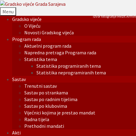
Menu
Izvor fotografije Mezit Armin
Gradsko vijeće
O Vijeću
Novosti Gradskog vijeća
Program rada
Aktuelni program rada
Napredna pretraga Programa rada
Statistika tema
Statistika programiranih tema
Statistika neprogramiranih tema
Sastav
Trenutni sastav
Sastav po strankama
Sastav po radnim tijelima
Sastav po klubovima
Vijećnici kojima je prestao mandat
Radna tijela
Prethodni mandati
Akti