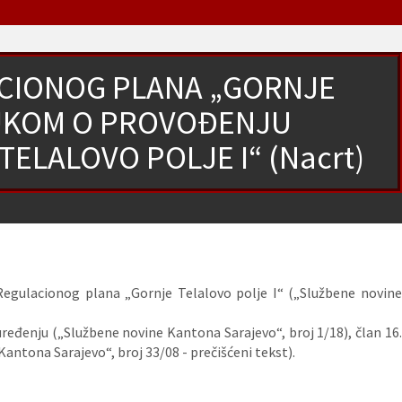
CIONOG PLANA „GORNJE
LUKOM O PROVOĐENJU
ELALOVO POLJE I“ (Nacrt)
 Regulacionog plana „Gornje Telalovo polje I“ („Službene novin
đenju („Službene novine Kantona Sarajevo“, broj 1/18), član 16
 Kantona Sarajevo“, broj 33/08 - prečišćeni tekst).