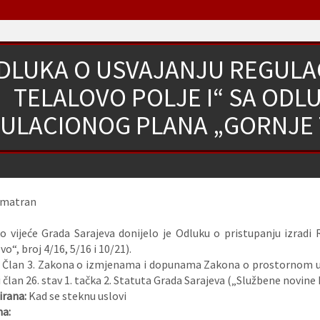
DLUKA O USVAJANJU REGULA
TELALOVO POLJE I“ SA OD
ULACIONOG PLANA „GORNJE T
zmatran
o vijeće Grada Sarajeva donijelo je Odluku o pristupanju izradi
o“, broj 4/16, 5/16 i 10/21).
:
Član 3. Zakona o izmjenama i dopunama Zakona o prostornom ure
 i član 26. stav 1. tačka 2. Statuta Grada Sarajeva („Službene novine
rana:
Kad se steknu uslovi
na: