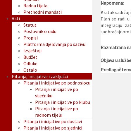
Napomena:
Radna tijela
Prethodni mandati
Kratak sadržaj 
Akti
Plan se radi u
Statut
integraciju z
Poslovnik o radu
saobraćajnom i
Propisi
Platforma djelovanja po sazivu
Razmatrana na 
Izvještaji
Budžet
Objava u služb
Odluke
Predlagač tem
Ostalo
Pitanja, inicijative i zaključci
Pitanja i inicijative po podnosiocu
Pitanja i inicijative po
vijećniku
Pitanja i inicijative po klubu
Pitanja i inicijative po
radnom tijelu
Pitanja i inicijative po dostavi
Pitanja i inicijative po sjednici