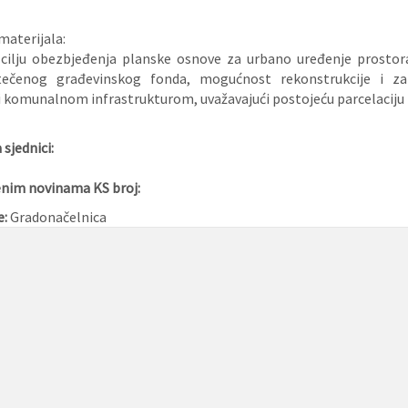
materijala:
 cilju obezbjeđenja planske osnove za urbano uređenje prostor
atečenog građevinskog fonda, mogućnost rekonstrukcije i 
 komunalnom infrastrukturom, uvažavajući postojeću parcelaciju i
sjednici:
enim novinama KS broj:
e:
Gradonačelnica