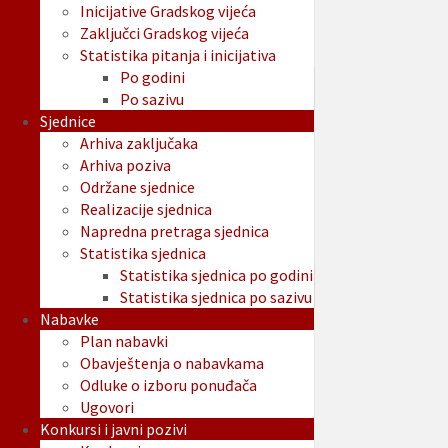
Inicijative Gradskog vijeća
Zaključci Gradskog vijeća
Statistika pitanja i inicijativa
Po godini
Po sazivu
Sjednice
Arhiva zaključaka
Arhiva poziva
Održane sjednice
Realizacije sjednica
Napredna pretraga sjednica
Statistika sjednica
Statistika sjednica po godini
Statistika sjednica po sazivu
Nabavke
Plan nabavki
Obavještenja o nabavkama
Odluke o izboru ponuđača
Ugovori
Konkursi i javni pozivi