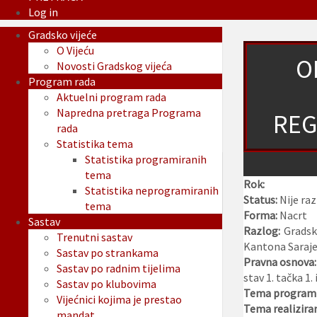
Log in
Gradsko vijeće
O Vijeću
O
Novosti Gradskog vijeća
Program rada
Aktuelni program rada
Napredna pretraga Programa
REG
rada
Statistika tema
Statistika programiranih
tema
Rok:
Statistika neprogramiranih
Status:
Nije ra
tema
Forma:
Nacrt
Sastav
Razlog:
Gradsk
Trenutni sastav
Kantona Sarajev
Sastav po strankama
Pravna osnova
Sastav po radnim tijelima
stav 1. tačka 1.
Sastav po klubovima
Tema programi
Vijećnici kojima je prestao
Tema realizira
mandat