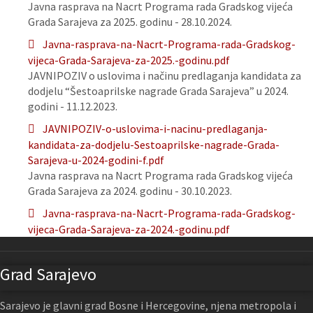
Javna rasprava na Nacrt Programa rada Gradskog vijeća
Grada Sarajeva za 2025. godinu - 28.10.2024.
Javna-rasprava-na-Nacrt-Programa-rada-Gradskog-
vijeca-Grada-Sarajeva-za-2025.-godinu.pdf
JAVNIPOZIV o uslovima i načinu predlaganja kandidata za
dodjelu “Šestoaprilske nagrade Grada Sarajeva” u 2024.
godini - 11.12.2023.
JAVNIPOZIV-o-uslovima-i-nacinu-predlaganja-
kandidata-za-dodjelu-Sestoaprilske-nagrade-Grada-
Sarajeva-u-2024-godini-f.pdf
Javna rasprava na Nacrt Programa rada Gradskog vijeća
Grada Sarajeva za 2024. godinu - 30.10.2023.
Javna-rasprava-na-Nacrt-Programa-rada-Gradskog-
vijeca-Grada-Sarajeva-za-2024.-godinu.pdf
Grad Sarajevo
Sarajevo je glavni grad Bosne i Hercegovine, njena metropola i