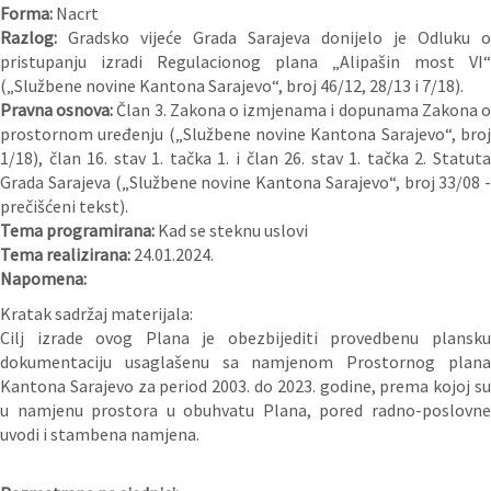
Forma:
Nacrt
Razlog:
Gradsko vijeće Grada Sarajeva donijelo je Odluku o
pristupanju izradi Regulacionog plana „Alipašin most VI“
(„Službene novine Kantona Sarajevo“, broj 46/12, 28/13 i 7/18).
Pravna osnova:
Član 3. Zakona o izmjenama i dopunama Zakona 
prostornom uređenju („Službene novine Kantona Sarajevo“, broj
1/18), član 16. stav 1. tačka 1. i član 26. stav 1. tačka 2. Statuta
Grada Sarajeva („Službene novine Kantona Sarajevo“, broj 33/08 -
prečišćeni tekst).
Tema programirana:
Kad se steknu uslovi
Tema realizirana:
24.01.2024.
Napomena:
Kratak sadržaj materijala:
Cilj izrade ovog Plana je obezbijediti provedbenu plansku
dokumentaciju usaglašenu sa namjenom Prostornog plana
Kantona Sarajevo za period 2003. do 2023. godine, prema kojoj su
u namjenu prostora u obuhvatu Plana, pored radno-poslovne
uvodi i stambena namjena.