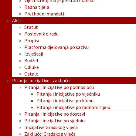
Vijećnici kojima je prestao mandat
Radna tijela
Prethodni mandati
Akti
Statut
Poslovnik o radu
Propisi
Platforma djelovanja po sazivu
Izvještaji
Budžet
Odluke
Ostalo
Pitanja, inicijative i zaključci
Pitanja i inicijative po podnosiocu
Pitanja i inicijative po vijećniku
Pitanja i inicijative po klubu
Pitanja i inicijative po radnom tijelu
Pitanja i inicijative po dostavi
Pitanja i inicijative po sjednici
Inicijative Gradskog vijeća
Zaključci Gradskog vijeća