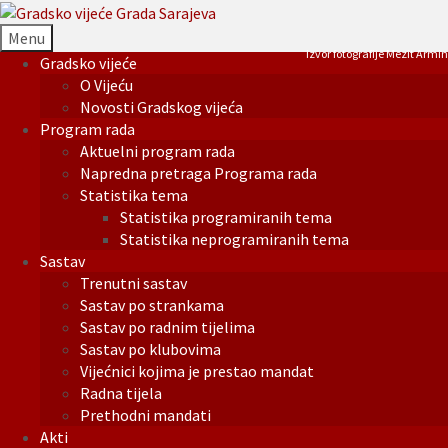
Menu
Izvor fotografije Mezit Armin
Gradsko vijeće
O Vijeću
Novosti Gradskog vijeća
Program rada
Aktuelni program rada
Napredna pretraga Programa rada
Statistika tema
Statistika programiranih tema
Statistika neprogramiranih tema
Sastav
Trenutni sastav
Sastav po strankama
Sastav po radnim tijelima
Sastav po klubovima
Vijećnici kojima je prestao mandat
Radna tijela
Prethodni mandati
Akti