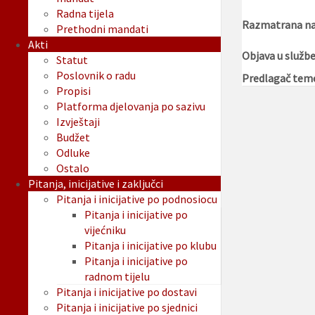
Radna tijela
Razmatrana na 
Prethodni mandati
Akti
Objava u služb
Statut
Poslovnik o radu
Predlagač tem
Propisi
Platforma djelovanja po sazivu
Izvještaji
Budžet
Odluke
Ostalo
Pitanja, inicijative i zaključci
Pitanja i inicijative po podnosiocu
Pitanja i inicijative po
vijećniku
Pitanja i inicijative po klubu
Pitanja i inicijative po
radnom tijelu
Pitanja i inicijative po dostavi
Pitanja i inicijative po sjednici