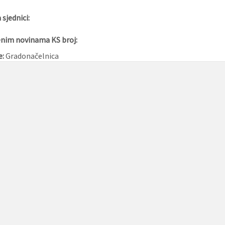
sjednici:
enim novinama KS broj:
e:
Gradonačelnica