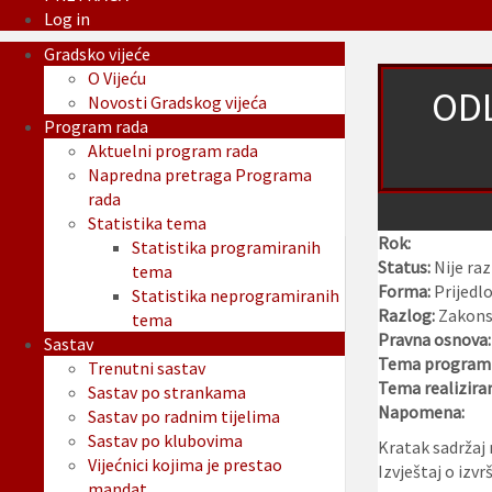
Log in
Gradsko vijeće
O Vijeću
ODL
Novosti Gradskog vijeća
Program rada
Aktuelni program rada
Napredna pretraga Programa
rada
Statistika tema
Rok:
Statistika programiranih
Status:
Nije ra
tema
Forma:
Prijedl
Statistika neprogramiranih
Razlog:
Zakons
tema
Pravna osnova
Sastav
Tema programi
Trenutni sastav
Tema realizira
Sastav po strankama
Napomena:
Sastav po radnim tijelima
Sastav po klubovima
Kratak sadržaj 
Vijećnici kojima je prestao
Izvještaj o izv
mandat