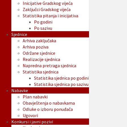
Inicijative Gradskog vijeća
Zaključci Gradskog vijeća
Statistika pitanja i inicijativa
Po godini
Po sazivu
Sjednice
Arhiva zaključaka
Arhiva poziva
Održane sjednice
Realizacije sjednica
Napredna pretraga sjednica
Statistika sjednica
Statistika sjednica po godini
Statistika sjednica po sazivu
Nabavke
Plan nabavki
Obavještenja o nabavkama
Odluke o izboru ponuđača
Ugovori
Konkursi i javni pozivi