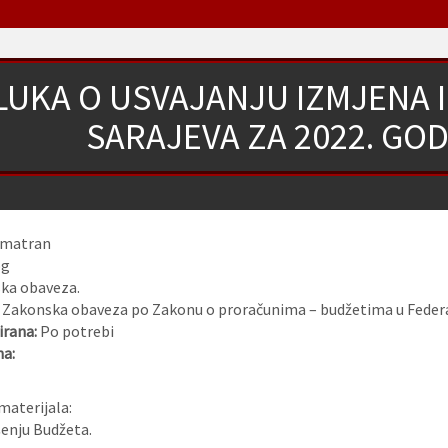
UKA O USVAJANJU IZMJENA 
SARAJEVA ZA 2022. GOD
zmatran
og
ka obaveza.
:
Zakonska obaveza po Zakonu o proračunima – budžetima u Federac
rana:
Po potrebi
na:
materijala:
ršenju Budžeta.