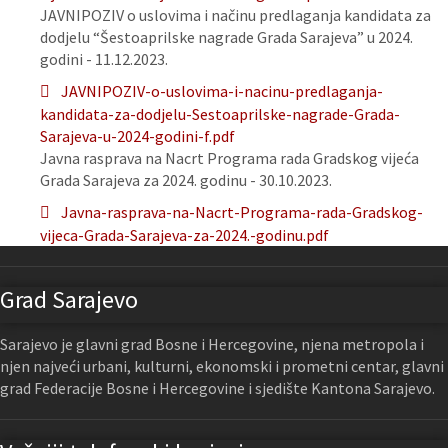
JAVNIPOZIV o uslovima i načinu predlaganja kandidata za
dodjelu “Šestoaprilske nagrade Grada Sarajeva” u 2024.
godini - 11.12.2023.
JAVNIPOZIV-o-uslovima-i-nacinu-predlaganja-
kandidata-za-dodjelu-Sestoaprilske-nagrade-Grada-
Sarajeva-u-2024-godini-f.pdf
Javna rasprava na Nacrt Programa rada Gradskog vijeća
Grada Sarajeva za 2024. godinu - 30.10.2023.
Javna-rasprava-na-Nacrt-Programa-rada-Gradskog-
vijeca-Grada-Sarajeva-za-2024.-godinu.pdf
Grad Sarajevo
Sarajevo je glavni grad Bosne i Hercegovine, njena metropola i
njen najveći urbani, kulturni, ekonomski i prometni centar, glavni
grad Federacije Bosne i Hercegovine i sjedište Kantona Sarajevo.