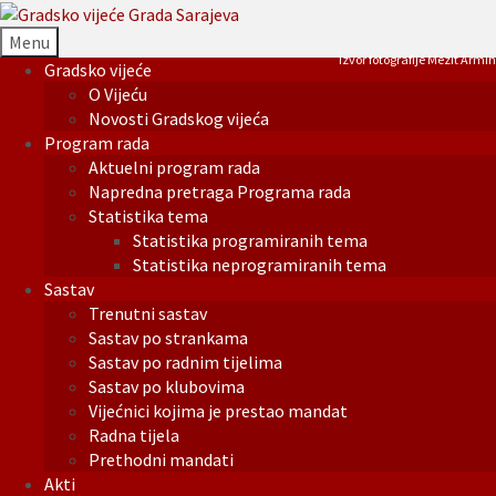
Menu
Izvor fotografije Mezit Armin
Gradsko vijeće
O Vijeću
Novosti Gradskog vijeća
Program rada
Aktuelni program rada
Napredna pretraga Programa rada
Statistika tema
Statistika programiranih tema
Statistika neprogramiranih tema
Sastav
Trenutni sastav
Sastav po strankama
Sastav po radnim tijelima
Sastav po klubovima
Vijećnici kojima je prestao mandat
Radna tijela
Prethodni mandati
Akti