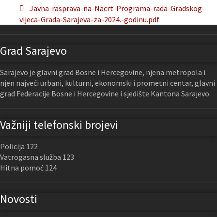
Javna-rasprava-na-Nacrt-Programa-rada-Gradskog-
vijeca-Grada-Sarajeva-za-2024.-godinu.pdf
Grad Sarajevo
Sarajevo je glavni grad Bosne i Hercegovine, njena metropola i
njen najveći urbani, kulturni, ekonomski i prometni centar, glavni
grad Federacije Bosne i Hercegovine i sjedište Kantona Sarajevo.
Važniji telefonski brojevi
Policija 122
Vatrogasna služba 123
Hitna pomoć 124
Novosti