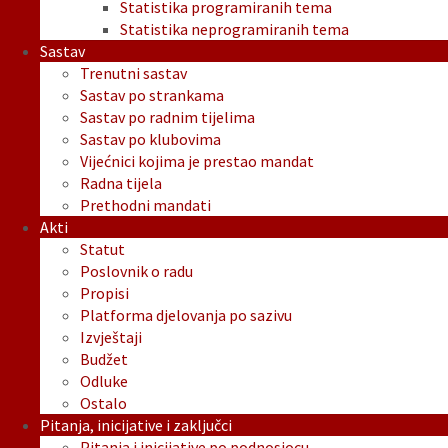
Statistika programiranih tema
Statistika neprogramiranih tema
Sastav
Trenutni sastav
Sastav po strankama
Sastav po radnim tijelima
Sastav po klubovima
Vijećnici kojima je prestao mandat
Radna tijela
Prethodni mandati
Akti
Statut
Poslovnik o radu
Propisi
Platforma djelovanja po sazivu
Izvještaji
Budžet
Odluke
Ostalo
Pitanja, inicijative i zaključci
Pitanja i inicijative po podnosiocu