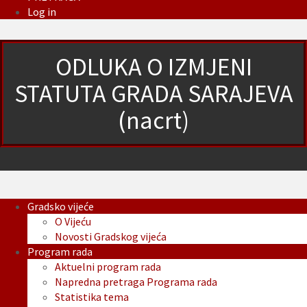
Log in
ODLUKA O IZMJENI
STATUTA GRADA SARAJEVA
(nacrt)
Gradsko vijeće
O Vijeću
Novosti Gradskog vijeća
Program rada
Aktuelni program rada
Napredna pretraga Programa rada
Statistika tema