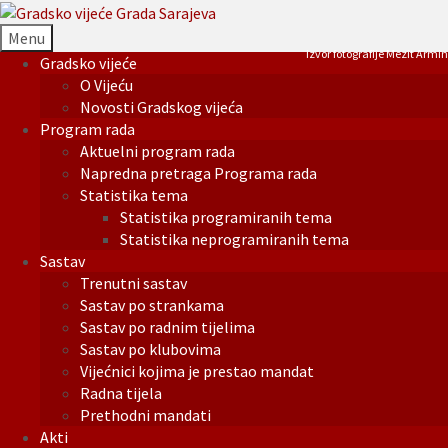
Menu
Izvor fotografije Mezit Armin
Gradsko vijeće
O Vijeću
Novosti Gradskog vijeća
Program rada
Aktuelni program rada
Napredna pretraga Programa rada
Statistika tema
Statistika programiranih tema
Statistika neprogramiranih tema
Sastav
Trenutni sastav
Sastav po strankama
Sastav po radnim tijelima
Sastav po klubovima
Vijećnici kojima je prestao mandat
Radna tijela
Prethodni mandati
Akti