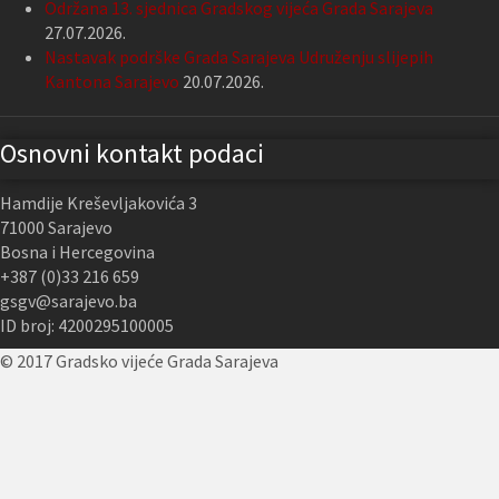
Održana 13. sjednica Gradskog vijeća Grada Sarajeva
27.07.2026.
Nastavak podrške Grada Sarajeva Udruženju slijepih
Kantona Sarajevo
20.07.2026.
Osnovni kontakt podaci
Hamdije Kreševljakovića 3
71000 Sarajevo
Bosna i Hercegovina
+387 (0)33 216 659
gsgv@sarajevo.ba
ID broj: 4200295100005
© 2017 Gradsko vijeće Grada Sarajeva