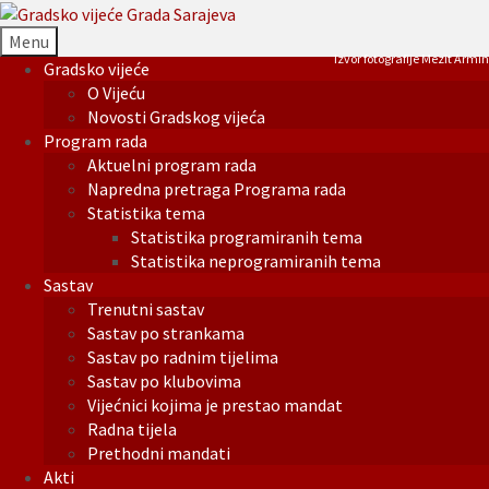
Menu
Izvor fotografije Mezit Armin
Gradsko vijeće
O Vijeću
Novosti Gradskog vijeća
Program rada
Aktuelni program rada
Napredna pretraga Programa rada
Statistika tema
Statistika programiranih tema
Statistika neprogramiranih tema
Sastav
Trenutni sastav
Sastav po strankama
Sastav po radnim tijelima
Sastav po klubovima
Vijećnici kojima je prestao mandat
Radna tijela
Prethodni mandati
Akti