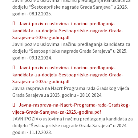
Javni poziv o uslovima i načinu predlaganja kandidata za
dodjelu “Šestoaprilske nagrade Grada Sarajeva” u 2026.
godini - 08.12.2025.
Javni-poziv-o-uslovima-i-nacinu-predlaganja-
kandidata-za-dodjelu-Sestoaprilske-nagrade-Grada-
Sarajeva-u-2026.-godini.pdf
Javni poziv o uslovima i načinu predlaganja kandidata za
dodjelu “Šestoaprilske nagrade Grada Sarajeva” u 2025.
godini - 09.12.2024.
Javni-poziv-o-uslovima-i-nacinu-predlaganja-
kandidata-za-dodjelu-Sestoaprilske-nagrade-Grada-
Sarajeva-u-2025.-godini.pdf
Javna rasprava na Nacrt Programa rada Gradskog vijeća
Grada Sarajeva za 2025. godinu - 28.10.2024.
Javna-rasprava-na-Nacrt-Programa-rada-Gradskog-
vijeca-Grada-Sarajeva-za-2025.-godinu.pdf
JAVNIPOZIV o uslovima i načinu predlaganja kandidata za
dodjelu “Šestoaprilske nagrade Grada Sarajeva” u 2024.
godini - 11.12.2023.