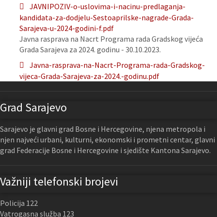
JAVNIPOZIV-o-uslovima-i-nacinu-predlaganja-
kandidata-za-dodjelu-Sestoaprilske-nagrade-Grada-
Sarajeva-u-2024-godini-f.pdf
Javna rasprava na Nacrt Programa rada Gradskog vijeća
Grada Sarajeva za 2024. godinu - 30.10.2023.
Javna-rasprava-na-Nacrt-Programa-rada-Gradskog-
vijeca-Grada-Sarajeva-za-2024.-godinu.pdf
Grad Sarajevo
Sarajevo je glavni grad Bosne i Hercegovine, njena metropola i
njen najveći urbani, kulturni, ekonomski i prometni centar, glavni
grad Federacije Bosne i Hercegovine i sjedište Kantona Sarajevo.
Važniji telefonski brojevi
Policija 122
Vatrogasna služba 123