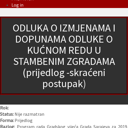
Log in
ODLUKA O IZMJENAMA I
DOPUNAMA ODLUKE O
KUĆNOM REDU U
STAMBENIM ZGRADAMA
(prijedlog -skraćeni
postupak)
Rok:
Status:
Nije razmatran
Forma:
Prijedlog
Razlog:
Program rada Gradskog vijeća Grada Sarajeva za 2019.