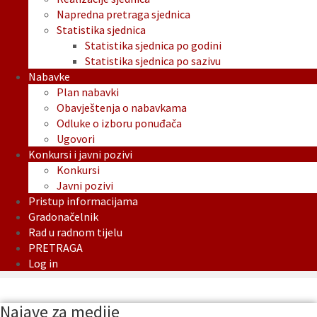
Napredna pretraga sjednica
Statistika sjednica
Statistika sjednica po godini
Statistika sjednica po sazivu
Nabavke
Plan nabavki
Obavještenja o nabavkama
Odluke o izboru ponuđača
Ugovori
Konkursi i javni pozivi
Konkursi
Javni pozivi
Pristup informacijama
Gradonačelnik
Rad u radnom tijelu
PRETRAGA
Log in
Najave za medije